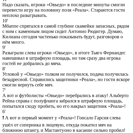
Надо сказать, игроки «Овьедо» в последние минуты смогли
перевести игру на половину поля «Реала». Стараются гости
неплохо разыгрывать.
10'
Мбаппе спрятался в самой глубине скамейки запасных, рядом
с ним с каменным лицом сидит Антонио Рюдигер. Думаю,
Килиана сегодня частенько показывать будут, разговоров о
нём много.
9'
Разыграли слева игроки «Овьедо», в итоге Тьяго Фернандес
навешивал в штрафную площадь, но там сразу два игрока
гостей не добрались до мяча.
8'
Угловой у «Овьедо» толком не получился, подача получилась
безадресной. Справились защитники «Реала», но гости вскоре
смогли вернуть себе мяч.
7'
А вот и футболисты «Овьедо» перебрались в атаку! Альберто
Рейна справа с полуфланга забрался в штрафную площадь,
попытался сходу пробить, но его накрыл защитник «Реала»!
6'
❗ А вот и первый момент у «Реала»! Гонсало Гарсия слева
ушёл от соперника в лицевую, откуда покатил мяч на
ближнюю штангу, и Мастантуоно в касание сильно пробил!