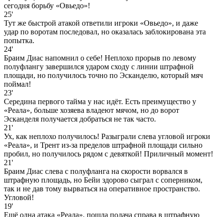
сегодня борьбу «Овьедо»!
25'
Тут же быстрой атакой ответили игроки «Овьедо», и даже
удар по воротам последовал, но оказалась заблокирована эта
попытка.
24'
Браим Диас напомнил о себе! Неплохо прорыв по левому
полуфлангу завершился ударом сходу с линии штрафной
площади, но получилось точно по Эсканделю, который мяч
поймал!
23'
Середина первого тайма у нас идёт. Есть преимущество у
«Реала», больше хозяева владеют мячом, но до ворот
Эсканделя получается добраться не так часто.
21'
Ух, как неплохо получилось! Разыграли слева угловой игроки
«Реала», и Трент из-за пределов штрафной площади сильно
пробил, но получилось рядом с девяткой! Приличный момент!
21'
Браим Диас слева с полуфланга на скорости ворвался в
штрафную площадь, но Бейи здорово сыграл с соперником,
так и не дав тому вырваться на оперативное пространство.
Угловой!
19'
Ещё одна атака «Реала», пошла подача справа в штрафную