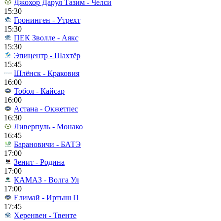
Джохор Дарул Тазим - Челси
15:30
Гронинген - Утрехт
15:30
ПЕК Зволле - Аякс
15:30
Эпицентр - Шахтёр
15:45
Шлёнск - Краковия
16:00
Тобол - Кайсар
16:00
Астана - Окжетпес
16:30
Ливерпуль - Монако
16:45
Барановичи - БАТЭ
17:00
Зенит - Родина
17:00
КАМАЗ - Волга Ул
17:00
Елимай - Иртыш П
17:45
Херенвен - Твенте