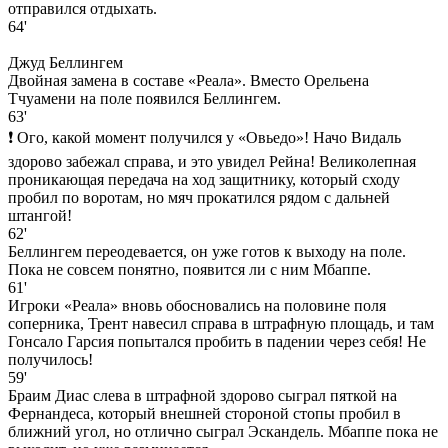
отправился отдыхать.
64'
Джуд Беллингем
Двойная замена в составе «Реала». Вместо Орельена
Тчуамени на поле появился Беллингем.
63'
❗ Ого, какой момент получился у «Овьедо»! Начо Видаль
здорово забежал справа, и это увидел Рейна! Великолепная
проникающая передача на ход защитнику, который сходу
пробил по воротам, но мяч прокатился рядом с дальней
штангой!
62'
Беллингем переодевается, он уже готов к выходу на поле.
Пока не совсем понятно, появится ли с ним Мбаппе.
61'
Игроки «Реала» вновь обосновались на половине поля
соперника, Трент навесил справа в штрафную площадь, и там
Гонсало Гарсия попытался пробить в падении через себя! Не
получилось!
59'
Браим Диас слева в штрафной здорово сыграл пяткой на
Фернандеса, который внешней стороной стопы пробил в
ближний угол, но отлично сыграл Эскандель. Мбаппе пока не