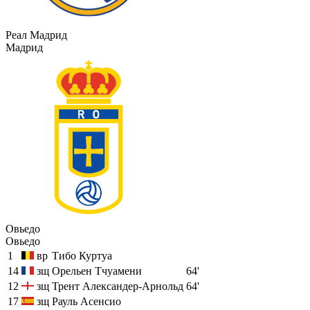
Реал Мадрид
Мадрид
Овьедо
Овьедо
1
вр
Тибо Куртуа
14
зщ
Орельен Тчуамени
64'
12
зщ
Трент Александер-Арнольд
64'
17
зщ
Рауль Асенсио