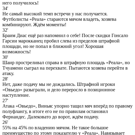
него получилось!
34'
Не самый высокий темп встречи у нас получается.
Футболисты «Реала» стараются мячом владеть, хозяева
комбинируют. Ждём моменты!
32'
Браим Диас ещё раз напомнил о себе! После скидки Гонсало
Гарсии марокканец пробил слева из пределов штрафной
площади, но не попал в ближний угол! Хорошая
возможность!
30'
Шаир простреливал справа в штрафную площадь «Реала», но
Тчуамени сыграл на перехвате. Пытаются хозяева перейти в
атаку.
28'
Нет, даже подачу мы не дождались. Штрафной игроки
«Овьедо» разыграли, и дело переросло в позиционное
наступление.
27'
Атака «Овьедо», Виньяс упорно тащил мяч вперёд по правому
полуфлангу, в итоге его не по правилам остановил
Фернандес. Далековато до ворот, ждём подачу.
26'
55% на 45% по владению мячом. Не такое большое
преимущество по этому показателю у «Реала». Навязывает