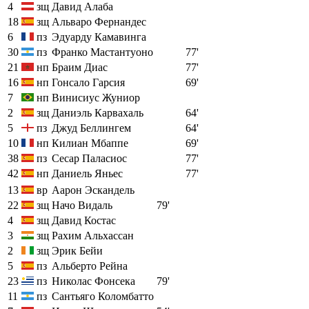
4
зщ
Давид Алаба
18
зщ
Альваро Фернандес
6
пз
Эдуарду Камавинга
30
пз
Франко Мастантуоно
77'
21
нп
Браим Диас
77'
16
нп
Гонсало Гарсия
69'
7
нп
Винисиус Жуниор
2
зщ
Даниэль Карвахаль
64'
5
пз
Джуд Беллингем
64'
10
нп
Килиан Мбаппе
69'
38
пз
Сесар Паласиос
77'
42
нп
Даниель Яньес
77'
13
вр
Аарон Эскандель
22
зщ
Начо Видаль
79'
4
зщ
Давид Костас
3
зщ
Рахим Альхассан
2
зщ
Эрик Бейи
5
пз
Альберто Рейна
23
пз
Николас Фонсека
79'
11
пз
Сантьяго Коломбатто