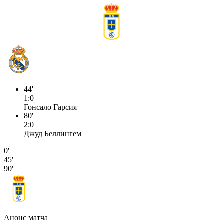
44'
1:0
Гонсало Гарсия
80'
2:0
Джуд Беллингем
0'
45'
90'
Анонс матча