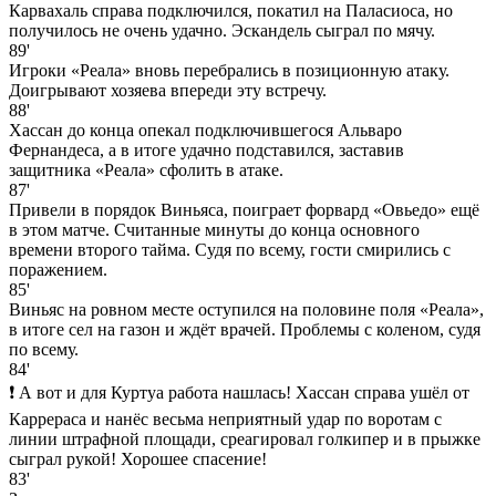
Карвахаль справа подключился, покатил на Паласиоса, но
получилось не очень удачно. Эскандель сыграл по мячу.
89'
Игроки «Реала» вновь перебрались в позиционную атаку.
Доигрывают хозяева впереди эту встречу.
88'
Хассан до конца опекал подключившегося Альваро
Фернандеса, а в итоге удачно подставился, заставив
защитника «Реала» сфолить в атаке.
87'
Привели в порядок Виньяса, поиграет форвард «Овьедо» ещё
в этом матче. Считанные минуты до конца основного
времени второго тайма. Судя по всему, гости смирились с
поражением.
85'
Виньяс на ровном месте оступился на половине поля «Реала»,
в итоге сел на газон и ждёт врачей. Проблемы с коленом, судя
по всему.
84'
❗ А вот и для Куртуа работа нашлась! Хассан справа ушёл от
Каррераса и нанёс весьма неприятный удар по воротам с
линии штрафной площади, среагировал голкипер и в прыжке
сыграл рукой! Хорошее спасение!
83'