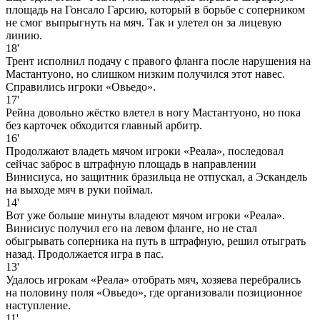
площадь на Гонсало Гарсию, который в борьбе с соперником
не смог выпрыгнуть на мяч. Так и улетел он за лицевую
линию.
18'
Трент исполнил подачу с правого фланга после нарушения на
Мастантуоно, но слишком низким получился этот навес.
Справились игроки «Овьедо».
17'
Рейна довольно жёстко влетел в ногу Мастантуоно, но пока
без карточек обходится главный арбитр.
16'
Продолжают владеть мячом игроки «Реала», последовал
сейчас заброс в штрафную площадь в направлении
Винисиуса, но защитник бразильца не отпускал, а Эскандель
на выходе мяч в руки поймал.
14'
Вот уже больше минуты владеют мячом игроки «Реала».
Винисиус получил его на левом фланге, но не стал
обыгрывать соперника на путь в штрафную, решил отыграть
назад. Продолжается игра в пас.
13'
Удалось игрокам «Реала» отобрать мяч, хозяева перебрались
на половину поля «Овьедо», где организовали позиционное
наступление.
11'