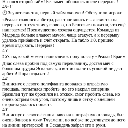
Начался второй тайм! Без замен обошлось после перерыва!
45+1'
🕐 Звучит свисток, первый тайм окончен! Обступили игроки
«Реала» главного арбитра, расстроившись из-за свистка на
перерыв и отсутствия углового, но Бенгоэчеа показал, что ещё
наиграемся! Преимущество хозяева ощущается. Команда из
Мадрида больше владеет мячом, чаще атакует, а к перерыву
удалось прибавить и счёт открыть. На табло 1:0, пришло
время отдыхать. Перерыв!
45'
❗ Ух ты, какой момент напоследок получился у «Реала»! Браим
Диас слева пробил под самую перекладину, достал мяч с
большим трудом Эскандель, а вот исполнить угловой не даст
арбитр! Пора отдыхать!
44'
Винисиус с левого полуфланга ворвался в штрафную
площадь, попытался пробить, но его накрыл соперник.
Бразилец тут же бросился на отскок, смог пробить слева, но
очень острым был угол, поэтому лишь в сетку с внешней
стороны удалось попасть.
40'
Винисиус с левого фланга навесил в штрафную площадь, был
очень близок к мячу Тчуамени, но всё же не дотянулся до него
на линии вратарской, и Эскандель забрал его в руки.