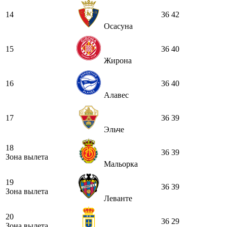
14
36
42
Осасуна
15
36
40
Жирона
16
36
40
Алавес
17
36
39
Эльче
18
36
39
Зона вылета
Мальорка
19
36
39
Зона вылета
Леванте
20
36
29
Зона вылета