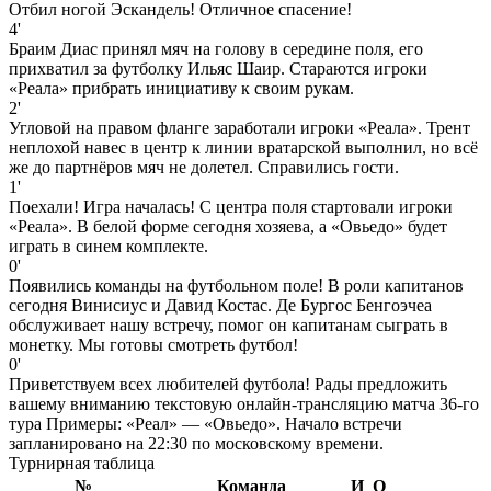
Отбил ногой Эскандель! Отличное спасение!
4'
Браим Диас принял мяч на голову в середине поля, его
прихватил за футболку Ильяс Шаир. Стараются игроки
«Реала» прибрать инициативу к своим рукам.
2'
Угловой на правом фланге заработали игроки «Реала». Трент
неплохой навес в центр к линии вратарской выполнил, но всё
же до партнёров мяч не долетел. Справились гости.
1'
Поехали! Игра началась! С центра поля стартовали игроки
«Реала». В белой форме сегодня хозяева, а «Овьедо» будет
играть в синем комплекте.
0'
Появились команды на футбольном поле! В роли капитанов
сегодня Винисиус и Давид Костас. Де Бургос Бенгоэчеа
обслуживает нашу встречу, помог он капитанам сыграть в
монетку. Мы готовы смотреть футбол!
0'
Приветствуем всех любителей футбола! Рады предложить
вашему вниманию текстовую онлайн-трансляцию матча 36-го
тура Примеры: «Реал» — «Овьедо». Начало встречи
запланировано на 22:30 по московскому времени.
Турнирная таблица
№
Команда
И
О