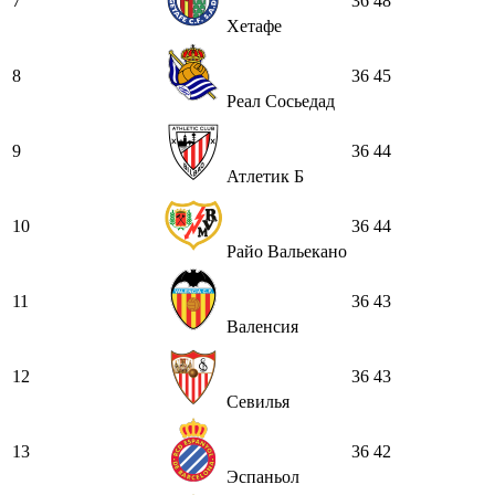
7
36
48
Хетафе
8
36
45
Реал Сосьедад
9
36
44
Атлетик Б
10
36
44
Райо Вальекано
11
36
43
Валенсия
12
36
43
Севилья
13
36
42
Эспаньол