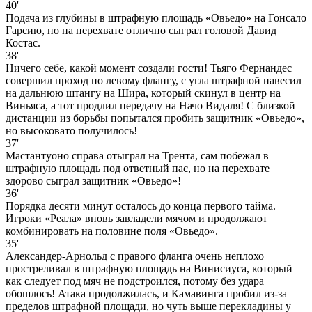
40'
Подача из глубины в штрафную площадь «Овьедо» на Гонсало
Гарсию, но на перехвате отлично сыграл головой Давид
Костас.
38'
Ничего себе, какой момент создали гости! Тьяго Фернандес
совершил проход по левому флангу, с угла штрафной навесил
на дальнюю штангу на Шира, который скинул в центр на
Виньяса, а тот продлил передачу на Начо Видаля! С близкой
дистанции из борьбы попытался пробить защитник «Овьедо»,
но высоковато получилось!
37'
Мастантуоно справа отыграл на Трента, сам побежал в
штрафную площадь под ответный пас, но на перехвате
здорово сыграл защитник «Овьедо»!
36'
Порядка десяти минут осталось до конца первого тайма.
Игроки «Реала» вновь завладели мячом и продолжают
комбинировать на половине поля «Овьедо».
35'
Александер-Арнольд с правого фланга очень неплохо
простреливал в штрафную площадь на Винисиуса, который
как следует под мяч не подстроился, потому без удара
обошлось! Атака продолжилась, и Камавинга пробил из-за
пределов штрафной площади, но чуть выше перекладины у