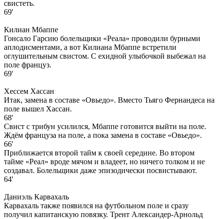
свистеть.
69'
Килиан Мбаппе
Гонсало Гарсию болельщики «Реала» проводили бурными
аплодисментами, а вот Килиана Мбаппе встретили
оглушительным свистом. С ехидной улыбочкой выбежал на
поле француз.
69'
Хессем Хассан
Итак, замена в составе «Овьедо». Вместо Тьяго Фернандеса на
поле вышел Хассан.
68'
Свист с трибун усилился, Мбаппе готовится выйти на поле.
Ждём француза на поле, а пока замена в составе «Овьедо».
66'
Приближается второй тайм к своей середине. Во втором
тайме «Реал» вроде мячом и владеет, но ничего толком и не
создавал. Болельщики даже эпизодически посвистывают.
64'
Даниэль Карвахаль
Карвахаль также появился на футбольном поле и сразу
получил капитанскую повязку. Трент Александер-Арнольд