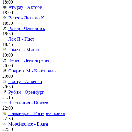
18:00
Атырау - Актобе
18:00
Верес - Динамо К
18:30
Ротор - Челябинск
18:30
Лех П - Пяст
18:45
Гомель - Минск
19:00
Велес - Ленинградец
20:00
Спартак М - Краснодар
20:00
Порту - Алверка
20:30
Рубин - Оренбург
21:15
Ягеллония - Видзев
22:00
Палмейрас - Интернасьонал
22:30
Морейренсе - Брага
22:30