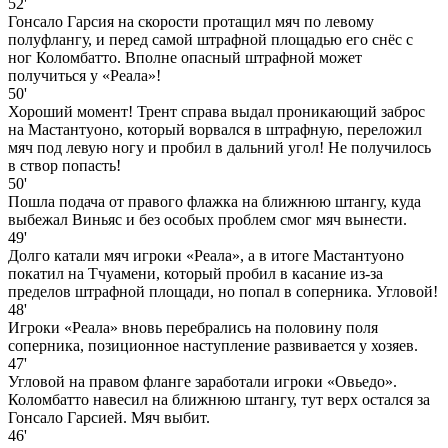
52'
Гонсало Гарсия на скорости протащил мяч по левому
полуфлангу, и перед самой штрафной площадью его снёс с
ног Коломбатто. Вполне опасный штрафной может
получиться у «Реала»!
50'
Хороший момент! Трент справа выдал проникающий заброс
на Мастантуоно, который ворвался в штрафную, переложил
мяч под левую ногу и пробил в дальний угол! Не получилось
в створ попасть!
50'
Пошла подача от правого флажка на ближнюю штангу, куда
выбежал Виньяс и без особых проблем смог мяч вынести.
49'
Долго катали мяч игроки «Реала», а в итоге Мастантуоно
покатил на Тчуамени, который пробил в касание из-за
пределов штрафной площади, но попал в соперника. Угловой!
48'
Игроки «Реала» вновь перебрались на половину поля
соперника, позиционное наступление развивается у хозяев.
47'
Угловой на правом фланге заработали игроки «Овьедо».
Коломбатто навесил на ближнюю штангу, тут верх остался за
Гонсало Гарсией. Мяч выбит.
46'