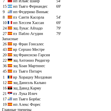
7
нп
Ильяс Шаир
54'
15
нп
Тьяго Фернандес
69'
9
нп
Федерико Виньяс
8
пз
Санти Касорла
54'
10
нп
Хессем Хассан
69'
24
зщ
Лукас Айхадо
79'
27
пз
Пабло Агудин
79'
Запасные
26
вр
Фран Гонсалес
43
вр
Серхио Местре
20
зщ
Франсиско Гарсия
22
зщ
Антонио Рюдигер
36
зщ
Хоан Мартинес
45
пз
Тьяго Питарч
1
вр
Хорациу Молдован
12
зщ
Даниэль Кальво
16
зщ
Давид Карму
21
пз
Лука Илич
17
нп
Тьяго Борбас
19
нп
Алекс Форес
Главные тренеры