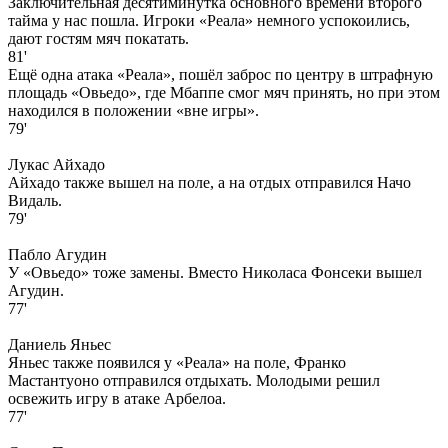
Заключительная десятиминутка основного времени второго
тайма у нас пошла. Игроки «Реала» немного успокоились,
дают гостям мяч покатать.
81'
Ещё одна атака «Реала», пошёл заброс по центру в штрафную
площадь «Овьедо», где Мбаппе смог мяч принять, но при этом
находился в положении «вне игры».
79'
Лукас Айхадо
Айхадо также вышел на поле, а на отдых отправился Начо
Видаль.
79'
Пабло Агудин
У «Овьедо» тоже замены. Вместо Николаса Фонсеки вышел
Агудин.
77'
Даниель Яньес
Яньес также появился у «Реала» на поле, Франко
Мастантуоно отправился отдыхать. Молодыми решил
освежить игру в атаке Арбелоа.
77'