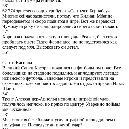
выходит, но уже разминается.
58'
62 774 зрителя сегодня трибунах «Сантьяго Бернабеу».
Многие сейчас засвистели, потому что Килиан Мбаппе
переодевается и скоро появится в игре. Вот же парадокс!
Чужому игроку стоя аплодировали, а своего освистывают.
57'
Хорошая подача в штрафную площадь «Реала», был готов
пробивать с лёта Тьяго Фернандес, но не подстроился как
следует под мяч. Высоковато он летел.
55'
Санти Касорла
Великий Санти Касорла появился на футбольном поле! Все
болельщики на стадионе поднялись и аплодируют легенде
испанского футбола. Запасные игроки и представили на
скамейках тоже хлопают в ладоши. На отдых отправил Ильяс
Шаир.
54'
Трент Александер-Арнольд исполнил штрафной удар,
получилось неплохо, но прямо по центру. Уверенно поймал
мяч Эскандель.
53'
Мяч стоит всё же ближе к углу штрафной площади, чем на
полуфланге. Последует ли прямой удар?