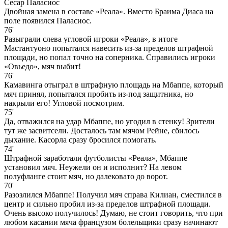
Сесар Паласиос
Двойная замена в составе «Реала». Вместо Браима Диаса на
поле появился Паласиос.
76'
Разыграли слева угловой игроки «Реала», в итоге
Мастантуоно попытался навесить из-за пределов штрафной
площади, но попал точно на соперника. Справились игроки
«Овьедо», мяч выбит!
76'
Камавинга отыграл в штрафную площадь на Мбаппе, который
мяч принял, попытался пробить из-под защитника, но
накрыли его! Угловой посмотрим.
75'
Да, отважился на удар Мбаппе, но угодил в стенку! Зрители
тут же засвитсели. Досталось там мячом Рейне, сбилось
дыхание. Касорла сразу бросился помогать.
74'
Штрафной заработали футболисты «Реала», Мбаппе
установил мяч. Неужели он и исполнит? На левом
полуфланге стоит мяч, но далековато до ворот.
70'
Разозлился Мбаппе! Получил мяч справа Килиан, сместился в
центр и сильно пробил из-за пределов штрафной площади.
Очень высоко получилось! Думаю, не стоит говорить, что при
любом касании мяча французом болельщики сразу начинают