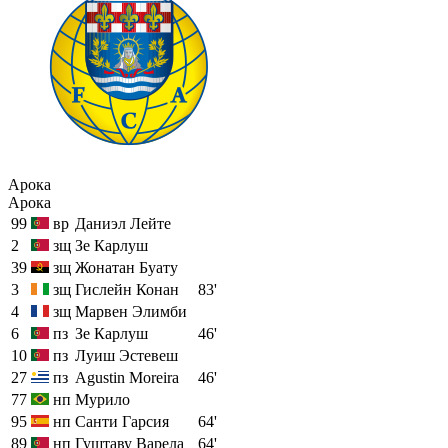
Арока
Арока
99
вр
Даниэл Лейте
2
зщ
Зе Карлуш
39
зщ
Жонатан Буату
3
зщ
Гислейн Конан
83'
4
зщ
Марвен Элимби
6
пз
Зе Карлуш
46'
10
пз
Луиш Эстевеш
27
пз
Agustin Moreira
46'
77
нп
Мурило
95
нп
Санти Гарсия
64'
89
нп
Гуштаву Варела
64'