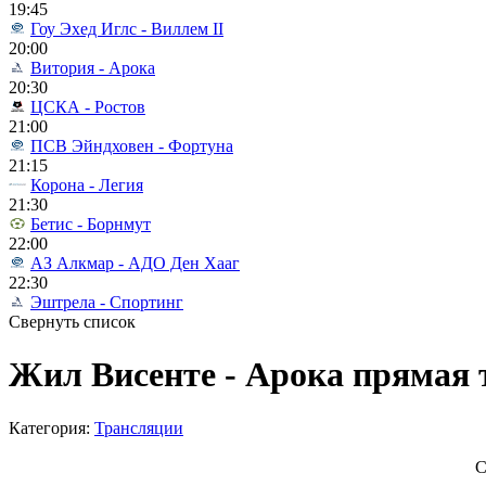
19:45
Гоу Эхед Иглс - Виллем II
20:00
Витория - Арока
20:30
ЦСКА - Ростов
21:00
ПСВ Эйндховен - Фортуна
21:15
Корона - Легия
21:30
Бетис - Борнмут
22:00
АЗ Алкмар - АДО Ден Хааг
22:30
Эштрела - Спортинг
Свернуть список
Жил Висенте - Арока прямая 
Категория:
Трансляции
С