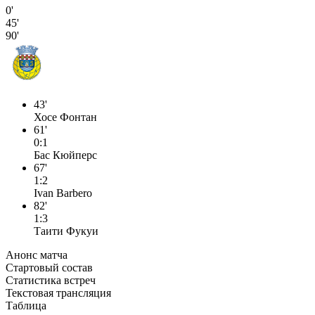
0'
45'
90'
43'
Хосе Фонтан
61'
0:1
Бас Кюйперс
67'
1:2
Ivan Barbero
82'
1:3
Таити Фукуи
Анонс матча
Стартовый состав
Статистика встреч
Текстовая трансляция
Таблица