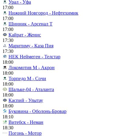
Урал - Уфа
17:00
Нижний Новгород - Нефтехимик
17:00
Шинник - Арсенал Т
17:00
Кайрат - Женис
17:30
Маритиму - Каза Пия
17:30
НЕК Неймеген - Телстар
18:00
Локомотив М - Акрон
18:00
Торпедо М - Сочи
18:00
Шальке-04 - Аталанта
18:00
Каспий - Улытау
18:00
Буковина - Оболонь-Бровар
18:10
Витебск - Неман
18:30
Погонь - Мотор