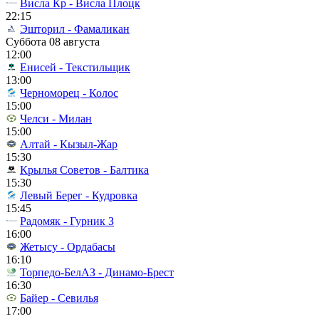
Висла Кр - Висла Плоцк
22:15
Эшторил - Фамаликан
Суббота 08 августа
12:00
Енисей - Текстильщик
13:00
Черноморец - Колос
15:00
Челси - Милан
15:00
Алтай - Кызыл-Жар
15:30
Крылья Советов - Балтика
15:30
Левый Берег - Кудровка
15:45
Радомяк - Гурник З
16:00
Жетысу - Ордабасы
16:10
Торпедо-БелАЗ - Динамо-Брест
16:30
Байер - Севилья
17:00