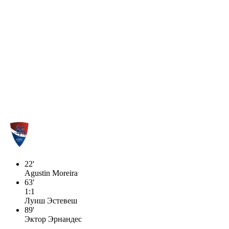
22'
Agustin Moreira
63'
1:1
Луиш Эстевеш
89'
Эктор Эрнандес