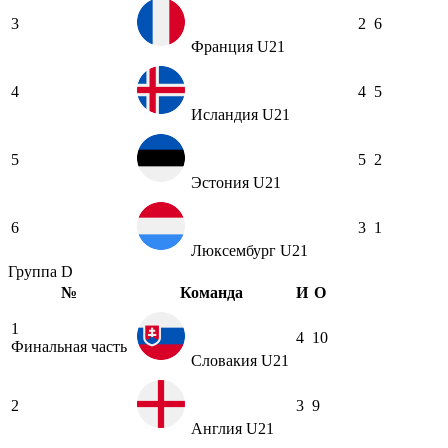
3
2
6
Франция U21
4
4
5
Исландия U21
5
5
2
Эстония U21
6
3
1
Люксембург U21
Группа D
№
Команда
И
О
1
4
10
Финальная часть
Словакия U21
2
3
9
Англия U21