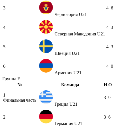
3
4
6
Черногория U21
4
4
3
Северная Македония U21
5
4
3
Швеция U21
6
4
0
Армения U21
Группа F
№
Команда
И
О
1
3
9
Финальная часть
Греция U21
2
3
6
Германия U21