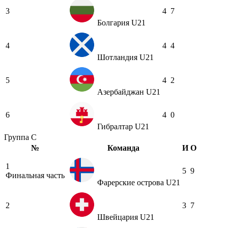
3
4
7
Болгария U21
4
4
4
Шотландия U21
5
4
2
Азербайджан U21
6
4
0
Гибралтар U21
Группа C
№
Команда
И
О
1
5
9
Финальная часть
Фарерские острова U21
2
3
7
Швейцария U21