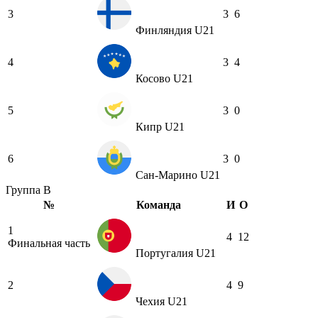
3
3
6
Финляндия U21
4
3
4
Косово U21
5
3
0
Кипр U21
6
3
0
Сан-Марино U21
Группа B
№
Команда
И
О
1
4
12
Финальная часть
Португалия U21
2
4
9
Чехия U21