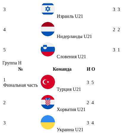
3
3
3
Израиль U21
4
2
2
Нидерланды U21
5
3
1
Словения U21
Группа H
№
Команда
И
О
1
3
5
Финальная часть
Турция U21
2
2
4
Хорватия U21
3
3
4
Украина U21