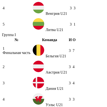
4
3
3
Венгрия U21
5
3
1
Литва U21
Группа I
№
Команда
И
О
1
3
7
Финальная часть
Бельгия U21
2
3
4
Австрия U21
3
3
4
Дания U21
4
3
3
Уэльс U21