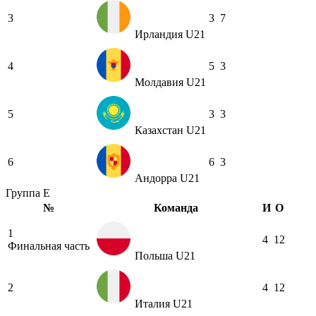
3
3
7
Ирландия U21
4
5
3
Молдавия U21
5
3
3
Казахстан U21
6
6
3
Андорра U21
Группа E
№
Команда
И
О
1
4
12
Финальная часть
Польша U21
2
4
12
Италия U21