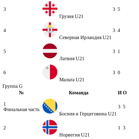
3
3
5
Грузия U21
4
3
4
Северная Ирландия U21
5
3
1
Латвия U21
6
3
0
Мальта U21
Группа G
№
Команда
И
О
1
3
5
Финальная часть
Босния и Герцеговина U21
2
1
3
Норвегия U21