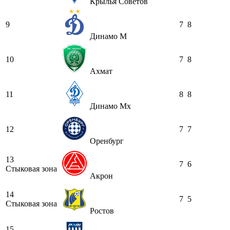
Крылья Советов
9
7
8
Динамо М
10
7
8
Ахмат
11
8
8
Динамо Мх
12
7
7
Оренбург
13
7
6
Стыковая зона
Акрон
14
7
5
Стыковая зона
Ростов
15