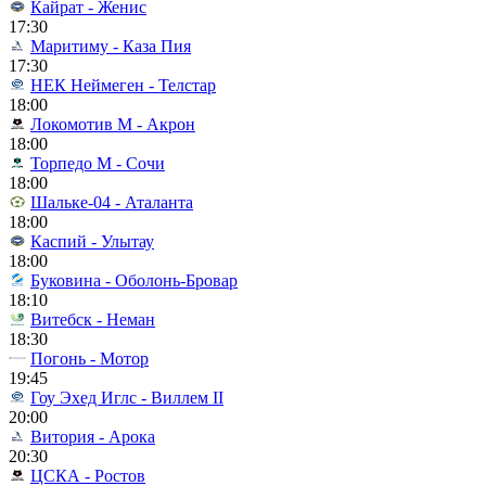
Кайрат - Женис
17:30
Маритиму - Каза Пия
17:30
НЕК Неймеген - Телстар
18:00
Локомотив М - Акрон
18:00
Торпедо М - Сочи
18:00
Шальке-04 - Аталанта
18:00
Каспий - Улытау
18:00
Буковина - Оболонь-Бровар
18:10
Витебск - Неман
18:30
Погонь - Мотор
19:45
Гоу Эхед Иглс - Виллем II
20:00
Витория - Арока
20:30
ЦСКА - Ростов