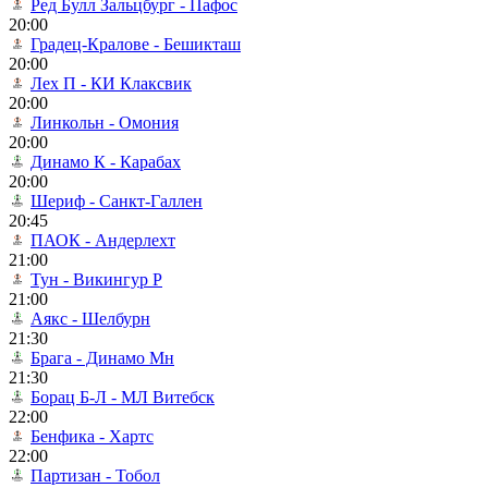
Ред Булл Зальцбург - Пафос
20:00
Градец-Кралове - Бешикташ
20:00
Лех П - КИ Клаксвик
20:00
Линкольн - Омония
20:00
Динамо К - Карабах
20:00
Шериф - Санкт-Галлен
20:45
ПАОК - Андерлехт
21:00
Тун - Викингур Р
21:00
Аякс - Шелбурн
21:30
Брага - Динамо Мн
21:30
Борац Б-Л - МЛ Витебск
22:00
Бенфика - Хартс
22:00
Партизан - Тобол