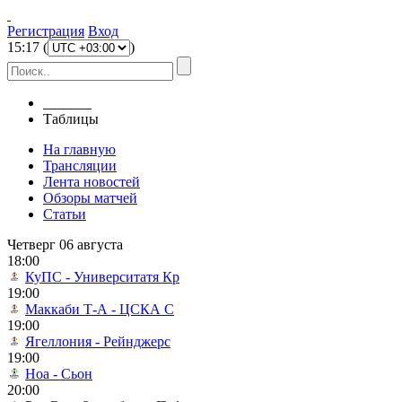
Регистрация
Вход
15
:
17
(
)
Главная
Таблицы
На главную
Трансляции
Лента новостей
Обзоры матчей
Статьи
Четверг 06 августа
18:00
КуПС - Университатя Кр
19:00
Маккаби Т-А - ЦСКА С
19:00
Ягеллония - Рейнджерс
19:00
Ноа - Сьон
20:00