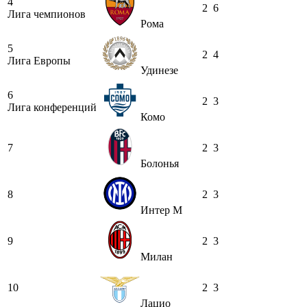
4
2
6
Лига чемпионов
Рома
5
2
4
Лига Европы
Удинезе
6
2
3
Лига конференций
Комо
7
2
3
Болонья
8
2
3
Интер М
9
2
3
Милан
10
2
3
Лацио