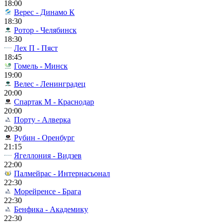
18:00
Верес - Динамо К
18:30
Ротор - Челябинск
18:30
Лех П - Пяст
18:45
Гомель - Минск
19:00
Велес - Ленинградец
20:00
Спартак М - Краснодар
20:00
Порту - Алверка
20:30
Рубин - Оренбург
21:15
Ягеллония - Видзев
22:00
Палмейрас - Интернасьонал
22:30
Морейренсе - Брага
22:30
Бенфика - Академику
22:30