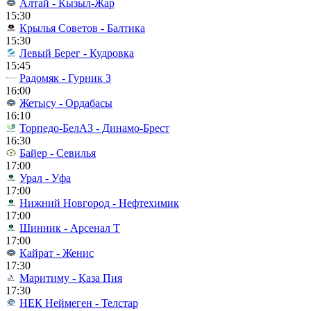
Алтай - Кызыл-Жар
15:30
Крылья Советов - Балтика
15:30
Левый Берег - Кудровка
15:45
Радомяк - Гурник З
16:00
Жетысу - Ордабасы
16:10
Торпедо-БелАЗ - Динамо-Брест
16:30
Байер - Севилья
17:00
Урал - Уфа
17:00
Нижний Новгород - Нефтехимик
17:00
Шинник - Арсенал Т
17:00
Кайрат - Женис
17:30
Маритиму - Каза Пия
17:30
НЕК Неймеген - Телстар