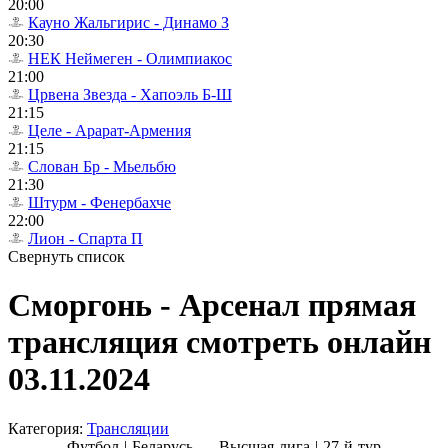
20:00
Кауно Жальгирис - Динамо З
20:30
НЕК Неймеген - Олимпиакос
21:00
Црвена Звезда - Хапоэль Б-Ш
21:15
Целе - Арарат-Армения
21:15
Слован Бр - Мьельбю
21:30
Штурм - Фенербахче
22:00
Лион - Спарта П
Свернуть список
Сморгонь - Арсенал прямая
трансляция смотреть онлайн
03.11.2024
Категория:
Трансляции
Футбол | Беларусь — Высшая лига |
27-й тур