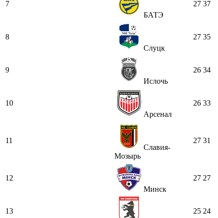
7
27
37
БАТЭ
8
27
35
Слуцк
9
26
34
Ислочь
10
26
33
Арсенал
11
27
31
Славия-
Мозырь
12
27
27
Минск
13
25
24