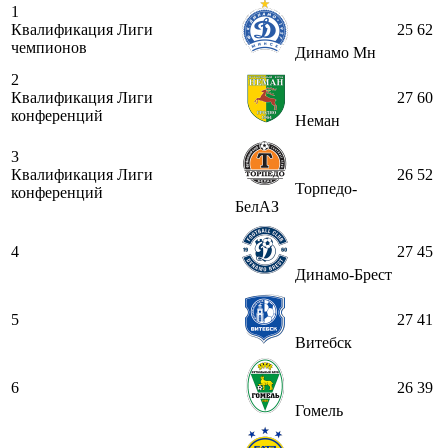
1
Квалификация Лиги
25
62
чемпионов
Динамо Мн
2
Квалификация Лиги
27
60
конференций
Неман
3
Квалификация Лиги
26
52
Торпедо-
конференций
БелАЗ
4
27
45
Динамо-Брест
5
27
41
Витебск
6
26
39
Гомель