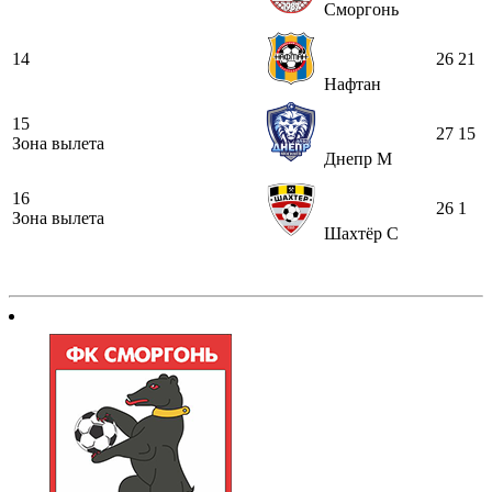
Сморгонь
14
26
21
Нафтан
15
27
15
Зона вылета
Днепр М
16
26
1
Зона вылета
Шахтёр С