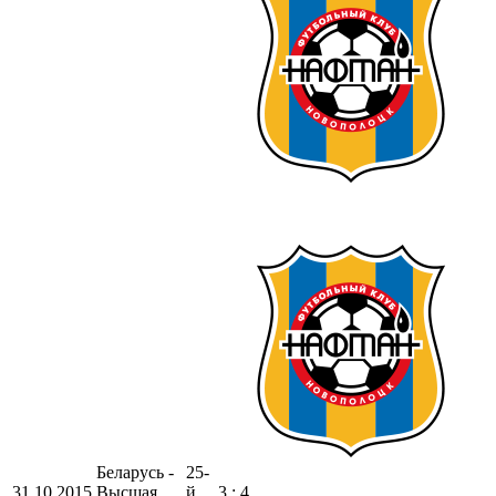
Беларусь -
25-
31.10.2015
Высшая
й
3 : 4