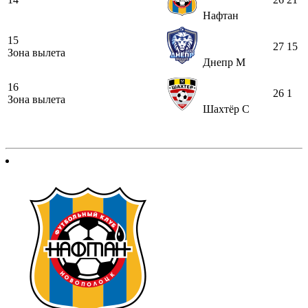
Нафтан
15
27
15
Зона вылета
Днепр М
16
26
1
Зона вылета
Шахтёр С