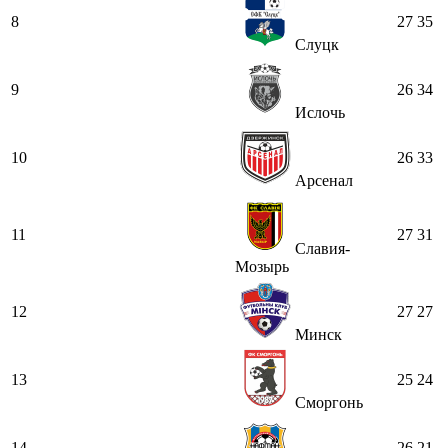
8
27
35
Слуцк
9
26
34
Ислочь
10
26
33
Арсенал
11
27
31
Славия-
Мозырь
12
27
27
Минск
13
25
24
Сморгонь
14
26
21