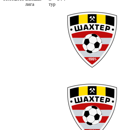
лига
тур