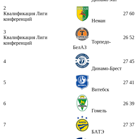
2
Квалификация Лиги
27
60
конференций
Неман
3
Квалификация Лиги
26
52
Торпедо-
конференций
БелАЗ
4
27
45
Динамо-Брест
5
27
41
Витебск
6
26
39
Гомель
7
27
37
БАТЭ