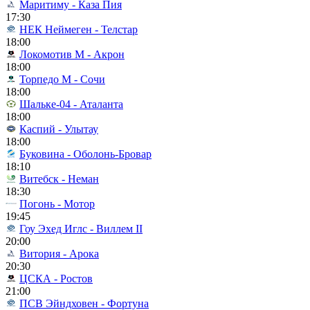
Маритиму - Каза Пия
17:30
НЕК Неймеген - Телстар
18:00
Локомотив М - Акрон
18:00
Торпедо М - Сочи
18:00
Шальке-04 - Аталанта
18:00
Каспий - Улытау
18:00
Буковина - Оболонь-Бровар
18:10
Витебск - Неман
18:30
Погонь - Мотор
19:45
Гоу Эхед Иглс - Виллем II
20:00
Витория - Арока
20:30
ЦСКА - Ростов
21:00
ПСВ Эйндховен - Фортуна