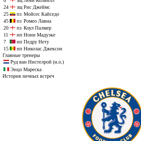
6
зщ
Леви Колвилл
24
зщ
Рис Джеймс
25
пз
Мойсес Кайседо
45
пз
Ромео Лавиа
20
пз
Коул Палмер
11
нп
Нони Мадуэке
7
нп
Педру Нету
15
нп
Николас Джексон
Главные тренеры
Руд ван Нистелрой (и.о.)
Энцо Мареска
История личных встреч