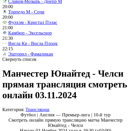
Славия-Мозырь - Днепр М
20:00
Торпедо М - Сочи
20:00
Фулхэм - Кристал Пэлас
21:00
Камбюр - Эксельсиор
21:30
Висла Кр - Висла Плоцк
22:15
Эшторил - Фамаликан
Свернуть список
Манчестер Юнайтед - Челси
прямая трансляция смотреть
онлайн 03.11.2024
Категория:
Трансляции
Футбол | Англия — Премьер-лига |
10-й тур
Смотреть онлайн прямую трансляцию матча Манчестер
Юнайтед - Челси
Начало 03 Ноября 2024 года в 19:30 (+03:00)