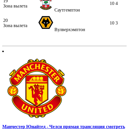
19
10
4
Зона вылета
Саутгемптон
20
10
3
Зона вылета
Вулверхэмптон
Манчестер Юнайтед - Челси прямая трансляция смотреть