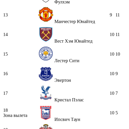
Фулхэм
13
9
11
Манчестер Юнайтед
14
10
11
Вест Хэм Юнайтед
15
10
10
Лестер Сити
16
10
9
Эвертон
17
10
7
Кристал Пэлас
18
10
5
Зона вылета
Ипсвич Таун