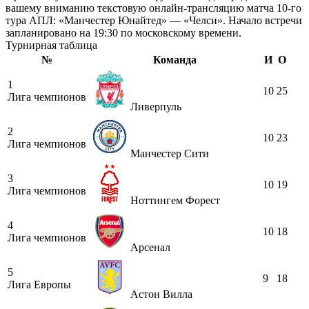
вашему вниманию текстовую онлайн-трансляцию матча 10-го
тура АПЛ: «Манчестер Юнайтед» — «Челси». Начало встречи
запланировано на 19:30 по московскому времени.
Турнирная таблица
№
Команда
И
О
1
10
25
Лига чемпионов
Ливерпуль
2
10
23
Лига чемпионов
Манчестер Сити
3
10
19
Лига чемпионов
Ноттингем Форест
4
10
18
Лига чемпионов
Арсенал
5
9
18
Лига Европы
Астон Вилла