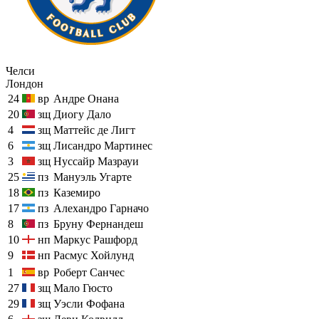
Челси
Лондон
24
вр
Андре Онана
20
зщ
Диогу Дало
4
зщ
Маттейс де Лигт
6
зщ
Лисандро Мартинес
3
зщ
Нуссайр Мазрауи
25
пз
Мануэль Угарте
18
пз
Каземиро
17
пз
Алехандро Гарначо
8
пз
Бруну Фернандеш
10
нп
Маркус Рашфорд
9
нп
Расмус Хойлунд
1
вр
Роберт Санчес
27
зщ
Мало Гюсто
29
зщ
Уэсли Фофана