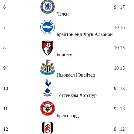
6
9
17
Челси
7
10
16
Брайтон энд Хоув Альбион
8
10
15
Борнмут
9
10
15
Ньюкасл Юнайтед
10
9
13
Тоттенхэм Хотспур
11
9
13
Брентфорд
12
9
12