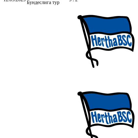
Бундеслига
тур