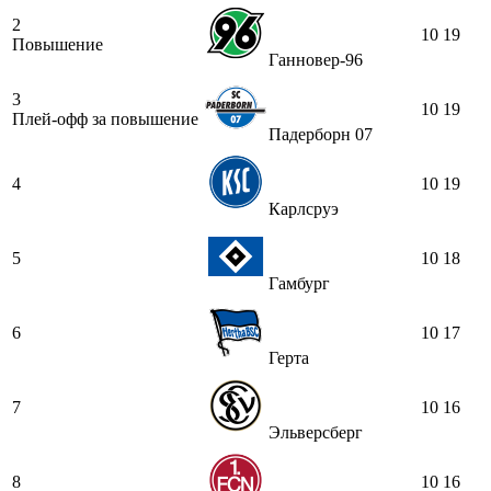
2
10
19
Повышение
Ганновер-96
3
10
19
Плей-офф за повышение
Падерборн 07
4
10
19
Карлсруэ
5
10
18
Гамбург
6
10
17
Герта
7
10
16
Эльверсберг
8
10
16