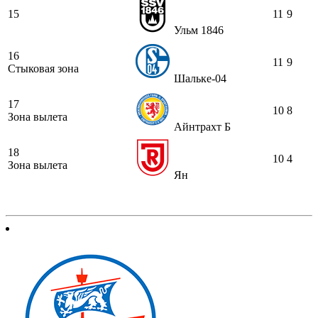
15
11
9
Ульм 1846
16
11
9
Стыковая зона
Шальке-04
17
10
8
Зона вылета
Айнтрахт Б
18
10
4
Зона вылета
Ян