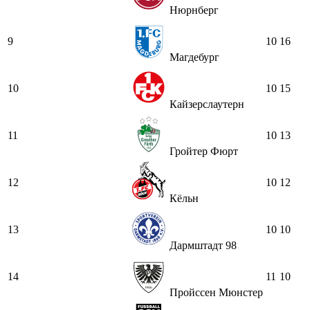
Нюрнберг
9
10
16
Магдебург
10
10
15
Кайзерслаутерн
11
10
13
Гройтер Фюрт
12
10
12
Кёльн
13
10
10
Дармштадт 98
14
11
10
Пройссен Мюнстер