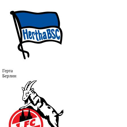
Герта
Берлин