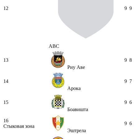
12
9
9
АВС
13
9
8
Риу Аве
14
9
7
Арока
15
9
6
Боавишта
16
9
6
Стыковая зона
Эштрела