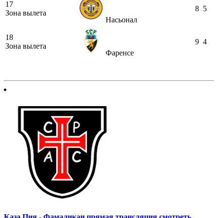
17
8
5
Зона вылета
Насьонал
18
9
4
Зона вылета
Фаренсе
Каза Пия - Фамаликан прямая трансляция смотреть