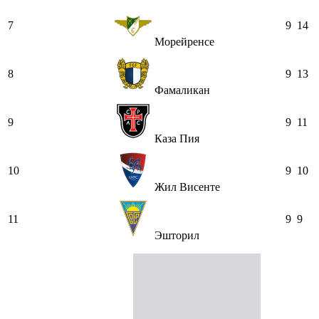
7
9
14
Морейренсе
8
9
13
Фамаликан
9
9
11
Каза Пия
10
9
10
Жил Висенте
11
9
9
Эшторил