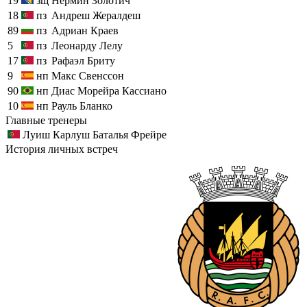
19
зщ
Нермин Золотич
18
пз
Андреш Жералдеш
89
пз
Адриан Краев
5
пз
Леонарду Лелу
17
пз
Рафаэл Бриту
9
нп
Макс Свенссон
90
нп
Диас Морейра Кассиано
10
нп
Рауль Бланко
Главные тренеры
Луиш Карлуш Баталья Фрейре
История личных встреч