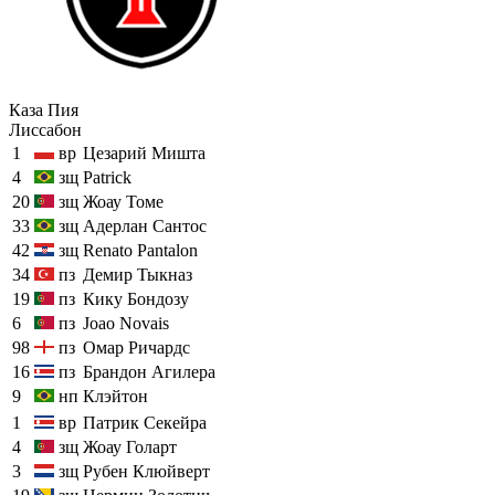
Каза Пия
Лиссабон
1
вр
Цезарий Мишта
4
зщ
Patrick
20
зщ
Жоау Томе
33
зщ
Адерлан Сантос
42
зщ
Renato Pantalon
34
пз
Демир Тыкназ
19
пз
Кику Бондозу
6
пз
Joao Novais
98
пз
Омар Ричардс
16
пз
Брандон Агилера
9
нп
Клэйтон
1
вр
Патрик Секейра
4
зщ
Жоау Голарт
3
зщ
Рубен Клюйверт