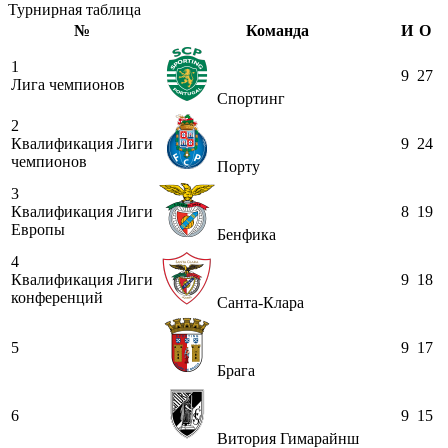
Турнирная таблица
№
Команда
И
О
1
9
27
Лига чемпионов
Спортинг
2
Квалификация Лиги
9
24
чемпионов
Порту
3
Квалификация Лиги
8
19
Европы
Бенфика
4
Квалификация Лиги
9
18
конференций
Санта-Клара
5
9
17
Брага
6
9
15
Витория Гимарайнш