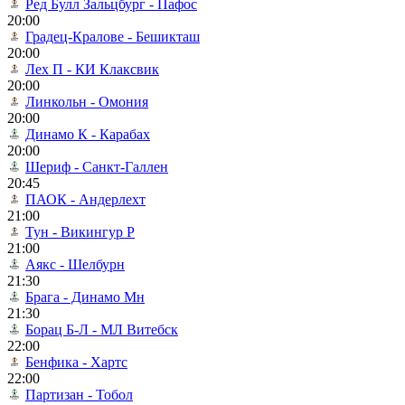
Ред Булл Зальцбург - Пафос
20:00
Градец-Кралове - Бешикташ
20:00
Лех П - КИ Клаксвик
20:00
Линкольн - Омония
20:00
Динамо К - Карабах
20:00
Шериф - Санкт-Галлен
20:45
ПАОК - Андерлехт
21:00
Тун - Викингур Р
21:00
Аякс - Шелбурн
21:30
Брага - Динамо Мн
21:30
Борац Б-Л - МЛ Витебск
22:00
Бенфика - Хартс
22:00
Партизан - Тобол