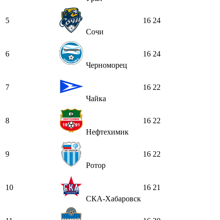
5
16
24
Сочи
6
16
24
Черноморец
7
16
22
Чайка
8
16
22
Нефтехимик
9
16
22
Ротор
10
16
21
СКА-Хабаровск