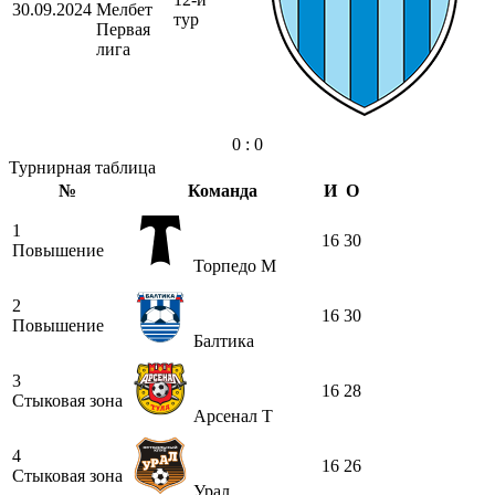
30.09.2024
Мелбет
тур
Первая
лига
0 : 0
Турнирная таблица
№
Команда
И
О
1
16
30
Повышение
Торпедо М
2
16
30
Повышение
Балтика
3
16
28
Стыковая зона
Арсенал Т
4
16
26
Стыковая зона
Урал