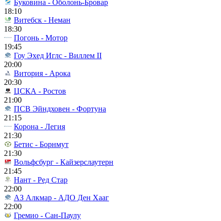
Буковина - Оболонь-Бровар
18:10
Витебск - Неман
18:30
Погонь - Мотор
19:45
Гоу Эхед Иглс - Виллем II
20:00
Витория - Арока
20:30
ЦСКА - Ростов
21:00
ПСВ Эйндховен - Фортуна
21:15
Корона - Легия
21:30
Бетис - Борнмут
21:30
Вольфсбург - Кайзерслаутерн
21:45
Нант - Ред Стар
22:00
АЗ Алкмар - АДО Ден Хааг
22:00
Гремио - Сан-Паулу