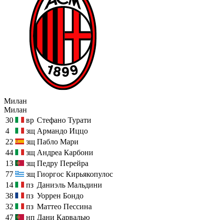
Милан
Милан
30
вр
Стефано Турати
4
зщ
Армандо Иццо
22
зщ
Пабло Мари
44
зщ
Андреа Карбони
13
зщ
Педру Перейра
77
зщ
Гиоргос Кирьякопулос
14
пз
Даниэль Мальдини
38
пз
Уоррен Бондо
32
пз
Маттео Пессина
47
нп
Дани Карвалью