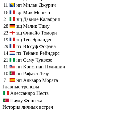
11
нп
Милан Джурич
16
вр
Мик Меньян
2
зщ
Давиде Калабрия
28
зщ
Малик Тшау
23
зщ
Фикайо Томори
19
зщ
Тео Эрнандес
29
пз
Юссуф Фофана
14
пз
Тейани Рейндерс
21
нп
Саму Чуквезе
11
нп
Кристиан Пулишич
10
нп
Рафаэл Леау
7
нп
Альваро Мората
Главные тренеры
Алессандро Неста
Паулу Фонсека
История личных встреч