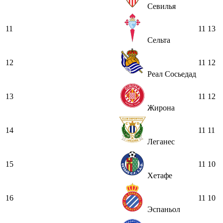
Севилья
11
11
13
Сельта
12
11
12
Реал Сосьедад
13
11
12
Жирона
14
11
11
Леганес
15
11
10
Хетафе
16
11
10
Эспаньол