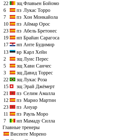
22
зщ
Флавьен Бойомо
6
пз
Лукас Торро
7
пз
Хон Монкайола
10
пз
Аймар Орос
23
пз
Абель Бретонес
19
нп
Брайан Сарагоса
17
нп
Анте Будимир
13
вр
Карл Хейн
2
зщ
Луис Перес
5
зщ
Хави Санчес
3
зщ
Давид Торрес
22
зщ
Лукас Роза
15
зщ
Эрай Джёмерт
21
пз
Селим Амалла
12
пз
Марио Мартин
23
пз
Ануар
11
пз
Рауль Моро
7
нп
Мамаду Силла
Главные тренеры
Висенте Морено