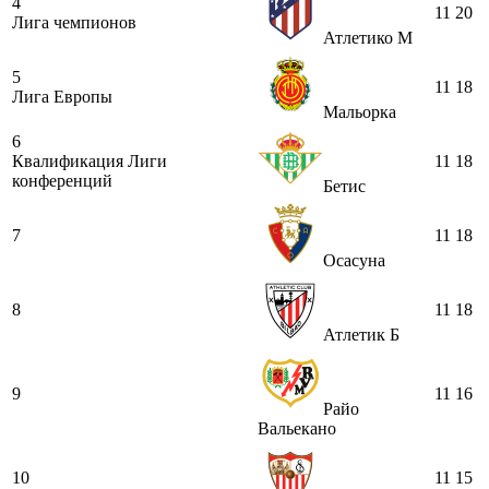
4
11
20
Лига чемпионов
Атлетико М
5
11
18
Лига Европы
Мальорка
6
Квалификация Лиги
11
18
конференций
Бетис
7
11
18
Осасуна
8
11
18
Атлетик Б
9
11
16
Райо
Вальекано
10
11
15