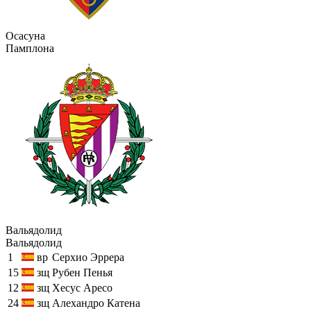
Осасуна
Памплона
Вальядолид
Вальядолид
1
вр
Серхио Эррера
15
зщ
Рубен Пенья
12
зщ
Хесус Аресо
24
зщ
Алехандро Катена