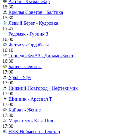
Алтай - Кызыл-Жар
15:30
Крылья Советов - Балтика
15:30
Левый Берег - Кудровка
15:45
Радомяк - Гурник З
16:00
Жетысу - Ордабасы
16:10
Торпедо-БелАЗ - Динамо-Брест
16:30
Байер - Севилья
17:00
Урал - Уфа
17:00
Нижний Новгород - Нефтехимик
17:00
Шинник - Арсенал Т
17:00
Кайрат - Женис
17:30
Маритиму - Каза Пия
17:30
НЕК Неймеген - Телстар