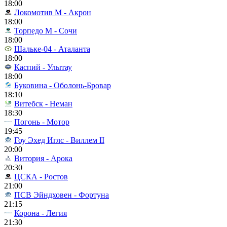
18:00
Локомотив М - Акрон
18:00
Торпедо М - Сочи
18:00
Шальке-04 - Аталанта
18:00
Каспий - Улытау
18:00
Буковина - Оболонь-Бровар
18:10
Витебск - Неман
18:30
Погонь - Мотор
19:45
Гоу Эхед Иглс - Виллем II
20:00
Витория - Арока
20:30
ЦСКА - Ростов
21:00
ПСВ Эйндховен - Фортуна
21:15
Корона - Легия
21:30