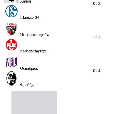
Аален
0 : 2
Шальке-04
Ингольштадт 04
1 : 2
Кайзерслаутерн
Оснабрюк
0 : 4
Фрайбург