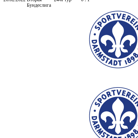
Бундеслига