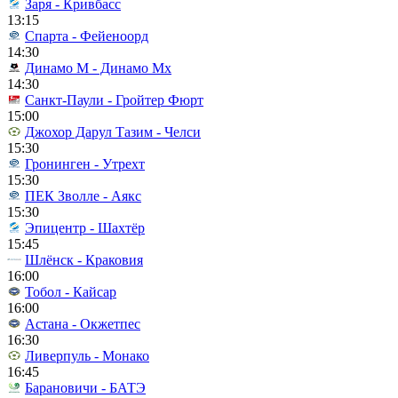
Заря - Кривбасс
13:15
Спарта - Фейеноорд
14:30
Динамо М - Динамо Мх
14:30
Санкт-Паули - Гройтер Фюрт
15:00
Джохор Дарул Тазим - Челси
15:30
Гронинген - Утрехт
15:30
ПЕК Зволле - Аякс
15:30
Эпицентр - Шахтёр
15:45
Шлёнск - Краковия
16:00
Тобол - Кайсар
16:00
Астана - Окжетпес
16:30
Ливерпуль - Монако
16:45
Барановичи - БАТЭ