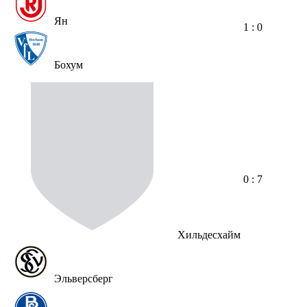
Ян
1 : 0
Бохум
0 : 7
Хильдесхайм
Эльверсберг