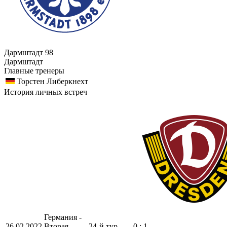
Дармштадт 98
Дармштадт
Главные тренеры
Торстен Либеркнехт
История личных встреч
Германия -
26.02.2022
Вторая
24-й тур
0 : 1