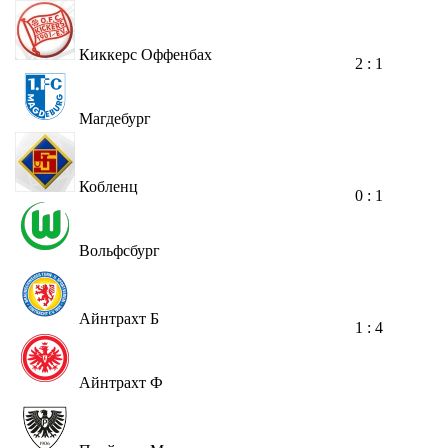
Киккерс Оффенбах
2 : 1
Магдебург
Кобленц
0 : 1
Вольфсбург
Айнтрахт Б
1 : 4
Айнтрахт Ф