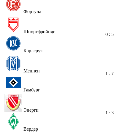
Фортуна
Шпортфройнде
0 : 5
Карлсруэ
Меппен
1 : 7
Гамбург
Энерги
1 : 3
Вердер