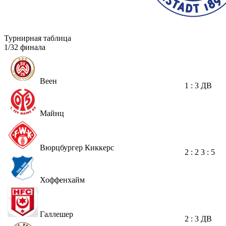
Турнирная таблица
1/32 финала
Веен
1 : 3
ДВ
Майнц
Вюрцбургер Киккерс
2 : 2
3 : 5
Хоффенхайм
Галлешер
2 : 3
ДВ