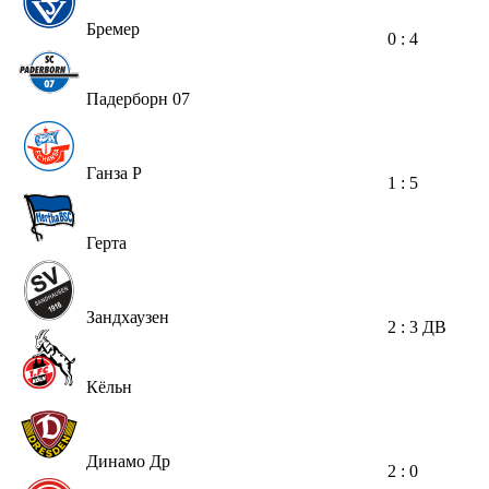
Бремер
0 : 4
Падерборн 07
Ганза Р
1 : 5
Герта
Зандхаузен
2 : 3
ДВ
Кёльн
Динамо Др
2 : 0