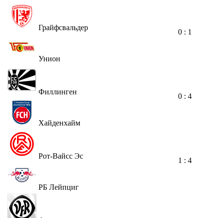
Грайфсвальдер
0 : 1
Унион
Филлинген
0 : 4
Хайденхайм
Рот-Вайсс Эс
1 : 4
РБ Лейпциг