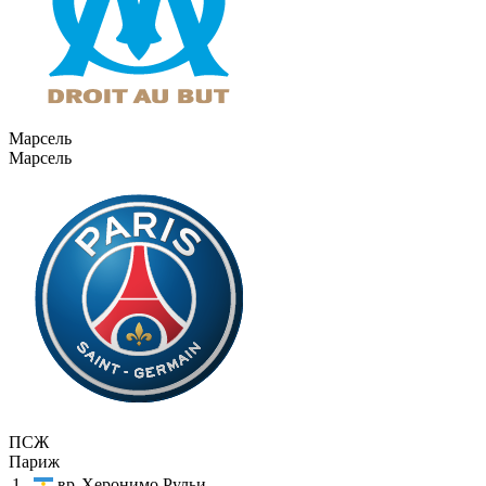
Марсель
Марсель
ПСЖ
Париж
1
вр
Херонимо Рульи