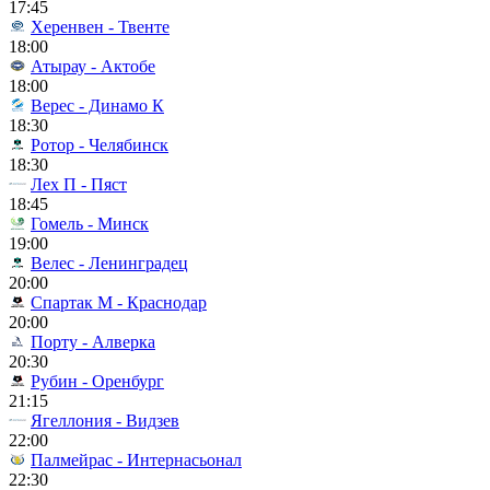
17:45
Херенвен - Твенте
18:00
Атырау - Актобе
18:00
Верес - Динамо К
18:30
Ротор - Челябинск
18:30
Лех П - Пяст
18:45
Гомель - Минск
19:00
Велес - Ленинградец
20:00
Спартак М - Краснодар
20:00
Порту - Алверка
20:30
Рубин - Оренбург
21:15
Ягеллония - Видзев
22:00
Палмейрас - Интернасьонал
22:30