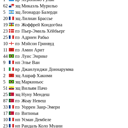
62
зщ
Микаэль Мурильо
5
зщ
Леонардо Балерди
20
зщ
Лилиан Брассье
19
пз
Жоффрей Кондогбиа
23
пз
Пьер-Эмиль Хёйбьерг
25
пз
Адриен Рабьо
10
пз
Мэйсон Гринвуд
11
пз
Амин Арит
44
пз
Луис Энрике
9
нп
Элье Ваи
1
вр
Джанлуиджи Доннарумма
2
зщ
Ашраф Хакими
5
зщ
Маркиньос
51
зщ
Вильям Пачо
25
зщ
Нуну Мендеш
87
пз
Жоау Невеш
33
пз
Уоррен Заир-Эмери
17
пз
Витинья
10
нп
Усман Дембеле
23
нп
Рандаль Коло Муани