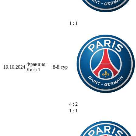
1 : 1
Франция —
19.10.2024
8-й тур
Лига 1
4 : 2
1 : 1