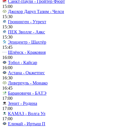
Санкт-Паули - Гройтер Фюрт
15:00
Джохор Дарул Тазим - Челси
15:30
Гронинген - Утрехт
15:30
ПЕК Зволле - Аякс
15:30
Эпицентр - Шахтёр
15:45
Шлёнск - Краковия
16:00
Тобол - Кайсар
16:00
Астана - Окжетпес
16:30
Ливерпуль - Монако
16:45
Барановичи - БАТЭ
17:00
Зенит - Родина
17:00
КАМАЗ - Волга Ул
17:00
Елимай - Иртыш П