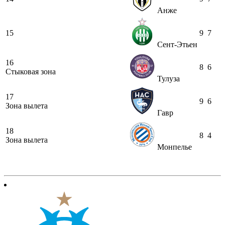
Анже
15
9
7
Сент-Этьен
16
8
6
Стыковая зона
Тулуза
17
9
6
Зона вылета
Гавр
18
8
4
Зона вылета
Монпелье