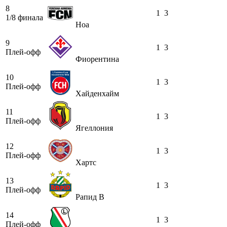
8
1
3
1/8 финала
Ноа
9
1
3
Плей-офф
Фиорентина
10
1
3
Плей-офф
Хайденхайм
11
1
3
Плей-офф
Ягеллония
12
1
3
Плей-офф
Хартс
13
1
3
Плей-офф
Рапид В
14
1
3
Плей-офф