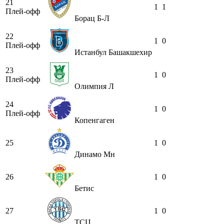
21
1
1
Плей-офф
Борац Б-Л
22
1
0
Плей-офф
Истанбул Башакшехир
23
1
0
Плей-офф
Олимпия Л
24
1
0
Плей-офф
Копенгаген
25
1
0
Динамо Мн
26
1
0
Бетис
27
1
0
ТСЦ