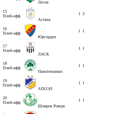
Легия
15
1
3
Плей-офф
Астана
16
1
1
Плей-офф
Юргорден
17
1
1
Плей-офф
ЛАСК
18
1
1
Плей-офф
Панатинаикос
19
1
1
Плей-офф
АПОЭЛ
20
1
1
Плей-офф
Шэмрок Роверс