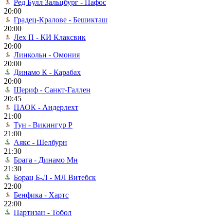
Ред Булл Зальцбург - Пафос
20:00
Градец-Кралове - Бешикташ
20:00
Лех П - КИ Клаксвик
20:00
Линкольн - Омония
20:00
Динамо К - Карабах
20:00
Шериф - Санкт-Галлен
20:45
ПАОК - Андерлехт
21:00
Тун - Викингур Р
21:00
Аякс - Шелбурн
21:30
Брага - Динамо Мн
21:30
Борац Б-Л - МЛ Витебск
22:00
Бенфика - Хартс
22:00
Партизан - Тобол