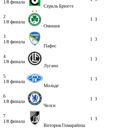
1/8 финала
Серкль Брюгге
2
1
3
1/8 финала
Омония
3
1
3
1/8 финала
Пафос
4
1
3
1/8 финала
Лугано
5
1
3
1/8 финала
Мольде
6
1
3
1/8 финала
Челси
7
1
3
1/8 финала
Витория Гимарайнш