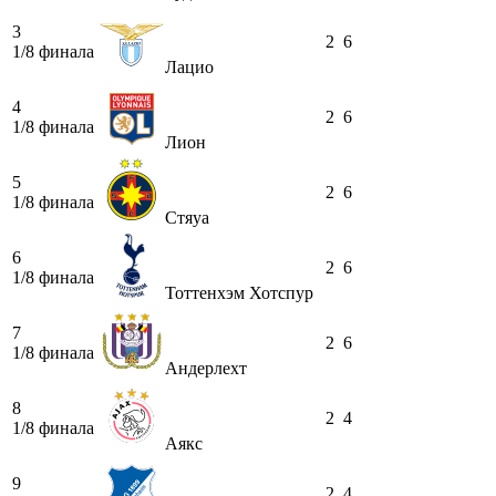
3
2
6
1/8 финала
Лацио
4
2
6
1/8 финала
Лион
5
2
6
1/8 финала
Стяуа
6
2
6
1/8 финала
Тоттенхэм Хотспур
7
2
6
1/8 финала
Андерлехт
8
2
4
1/8 финала
Аякс
9
2
4