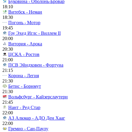
Буковина - Оболонь-Бровар
18:10
Витебск - Неман
18:30
Погонь - Мотор
19:45
Гоу Эхед Иглс - Виллем II
20:00
Витория - Арока
20:30
ЦСКА - Ростов
21:00
ПСВ Эйндховен - Фортуна
21:15
Корона - Легия
21:30
Бетис - Борнмут
21:30
Вольфсбург - Кайзерслаутерн
21:45
Нант - Ред Стар
22:00
АЗ Алкмар - АДО Ден Хааг
22:00
Гремио - Сан-Паулу