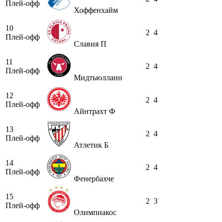
Плей-офф
Хоффенхайм
10
2
4
Плей-офф
Славия П
11
2
4
Плей-офф
Мидтьюлланн
12
2
4
Плей-офф
Айнтрахт Ф
13
2
4
Плей-офф
Атлетик Б
14
2
4
Плей-офф
Фенербахче
15
2
3
Плей-офф
Олимпиакос