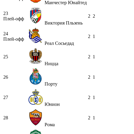
Манчестер Юнайтед
23
2
2
Плей-офф
Виктория Пльзень
24
2
1
Плей-офф
Реал Сосьедад
25
2
1
Ницца
26
2
1
Порту
27
2
1
Юнион
28
2
1
Рома