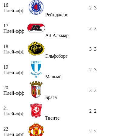
16
2
3
Плей-офф
Рейнджерс
17
2
3
Плей-офф
АЗ Алкмар
18
3
3
Плей-офф
Эльфсборг
19
2
3
Плей-офф
Мальмё
20
3
3
Плей-офф
Брага
21
2
2
Плей-офф
Твенте
22
2
2
Плей-офф