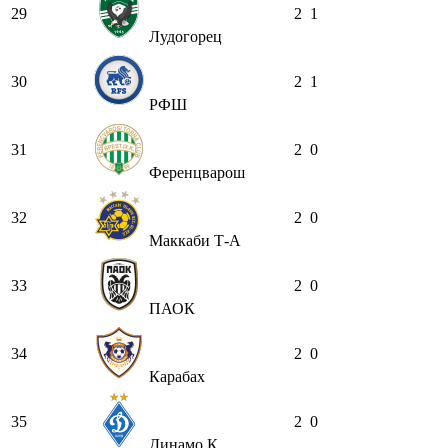
29
2
1
Лудогорец
30
2
1
РФШ
31
2
0
Ференцварош
32
2
0
Маккаби Т-А
33
2
0
ПАОК
34
2
0
Карабах
35
2
0
Динамо К