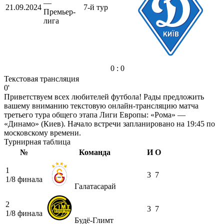
—
21.09.2024
7-й тур
Премьер-
лига
0 : 0
Текстовая трансляция
0'
Приветствуем всех любителей футбола! Рады предложить
вашему вниманию текстовую онлайн-трансляцию матча
третьего тура общего этапа Лиги Европы: «Рома» —
«Динамо» (Киев). Начало встречи запланировано на 19:45 по
московскому времени.
Турнирная таблица
№
Команда
И
О
1
3
7
1/8 финала
Галатасарай
2
3
7
1/8 финала
Будё-Глимт