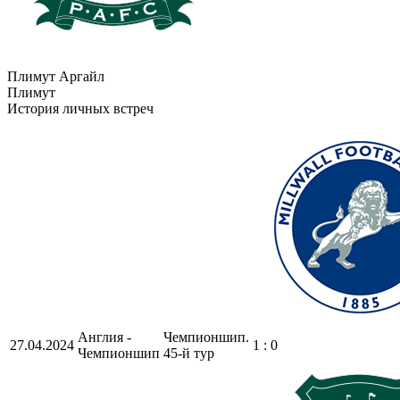
Плимут Аргайл
Плимут
История личных встреч
Англия -
Чемпионшип.
27.04.2024
1 : 0
Чемпионшип
45-й тур