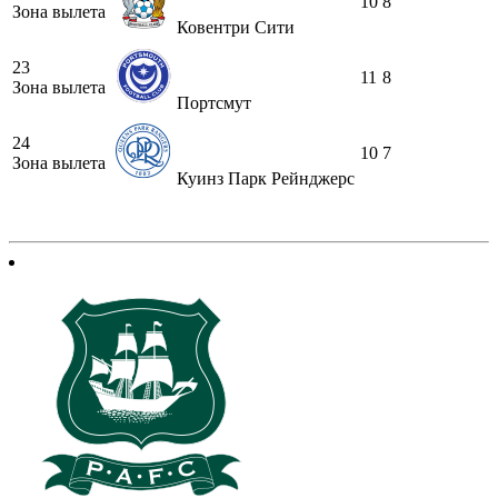
10
8
Зона вылета
Ковентри Сити
23
11
8
Зона вылета
Портсмут
24
10
7
Зона вылета
Куинз Парк Рейнджерс