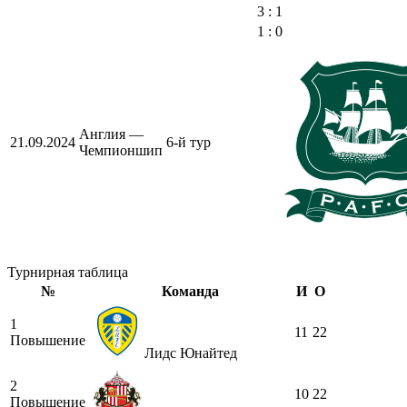
3 : 1
1 : 0
Англия —
21.09.2024
6-й тур
Чемпионшип
Турнирная таблица
№
Команда
И
О
1
11
22
Повышение
Лидс Юнайтед
2
10
22
Повышение