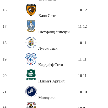
16
10
12
Халл Сити
17
11
12
Шеффилд Уэнсдей
18
10
11
Лутон Таун
19
11
11
Кардифф Сити
20
10
11
Плимут Аргайл
21
10
10
Миллуолл
22