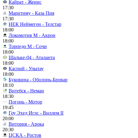
Кайрат - Женис
17:30
Маритиму - Каза Пия
17:30
НЕК Неймеген - Телстар
18:00
Локомотив М - Акрон
18:00
Торпедо М - Сочи
18:00
Шальке-04 - Аталанта
18:00
Каспий - Улытау
18:00
Буковина - Оболонь-Бровар
18:10
Витебск - Неман
18:30
Погонь - Мотор
19:45
Гоу Эхед Иглс - Виллем II
20:00
Витория - Арока
20:30
ЦСКА - Ростов