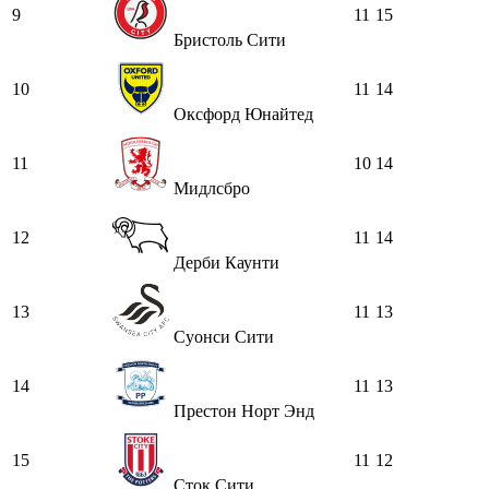
9
11
15
Бристоль Сити
10
11
14
Оксфорд Юнайтед
11
10
14
Мидлсбро
12
11
14
Дерби Каунти
13
11
13
Суонси Сити
14
11
13
Престон Норт Энд
15
11
12
Сток Сити