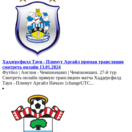
Хаддерсфилд Таун - Плимут Аргайл прямая трансляция
смотреть онлайн 13.01.2024
Футбол | Англия - Чемпионшип | Чемпионшип. 27-й тур
Смотреть онлайн прямую трансляцию матча Хаддерсфилд
Таун - Плимут Аргайл Начало {changeUTC...