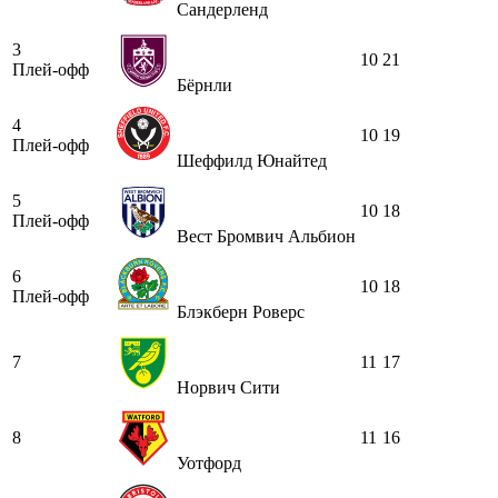
Сандерленд
3
10
21
Плей-офф
Бёрнли
4
10
19
Плей-офф
Шеффилд Юнайтед
5
10
18
Плей-офф
Вест Бромвич Альбион
6
10
18
Плей-офф
Блэкберн Роверс
7
11
17
Норвич Сити
8
11
16
Уотфорд