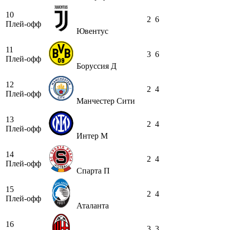
10
2
6
Плей-офф
Ювентус
11
3
6
Плей-офф
Боруссия Д
12
2
4
Плей-офф
Манчестер Сити
13
2
4
Плей-офф
Интер М
14
2
4
Плей-офф
Спарта П
15
2
4
Плей-офф
Аталанта
16
3
3