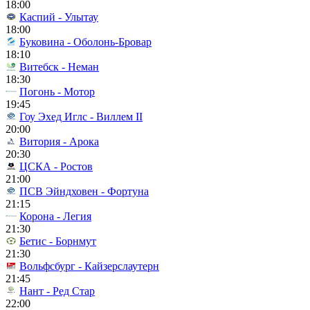
18:00
Каспий - Улытау
18:00
Буковина - Оболонь-Бровар
18:10
Витебск - Неман
18:30
Погонь - Мотор
19:45
Гоу Эхед Иглс - Виллем II
20:00
Витория - Арока
20:30
ЦСКА - Ростов
21:00
ПСВ Эйндховен - Фортуна
21:15
Корона - Легия
21:30
Бетис - Борнмут
21:30
Вольфсбург - Кайзерслаутерн
21:45
Нант - Ред Стар
22:00