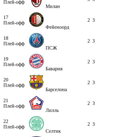
Плей-офф
Милан
17
2
3
Плей-офф
Фейеноорд
18
2
3
Плей-офф
ПСЖ
19
2
3
Плей-офф
Бавария
20
2
3
Плей-офф
Барселона
21
2
3
Плей-офф
Лилль
22
2
3
Плей-офф
Селтик