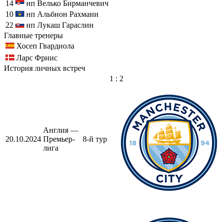
14
нп
Велько Бирманчевич
10
нп
Альбион Рахмани
22
нп
Лукаш Гараслин
Главные тренеры
Хосеп Гвардиола
Ларс Фриис
История личных встреч
1 : 2
Англия —
20.10.2024
Премьер-
8-й тур
лига