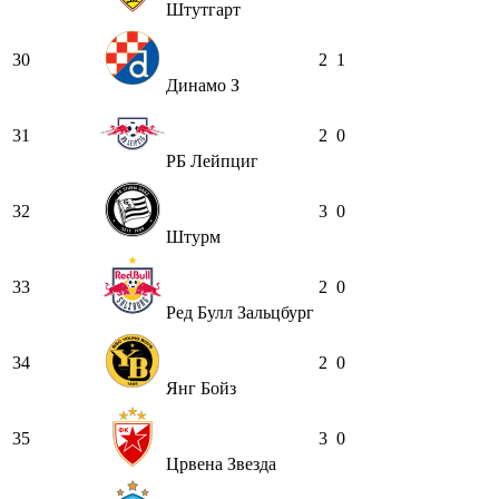
Штутгарт
30
2
1
Динамо З
31
2
0
РБ Лейпциг
32
3
0
Штурм
33
2
0
Ред Булл Зальцбург
34
2
0
Янг Бойз
35
3
0
Црвена Звезда