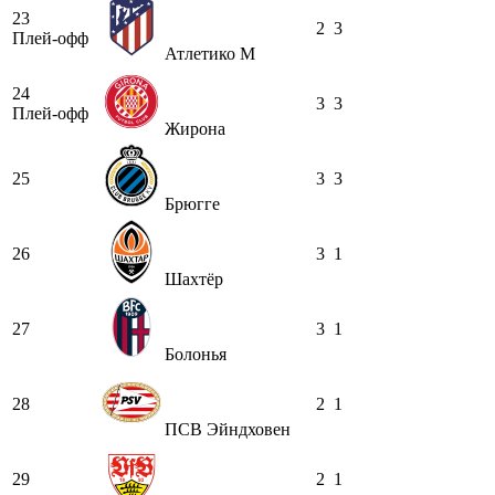
23
2
3
Плей-офф
Атлетико М
24
3
3
Плей-офф
Жирона
25
3
3
Брюгге
26
3
1
Шахтёр
27
3
1
Болонья
28
2
1
ПСВ Эйндховен
29
2
1