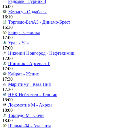
Радомяк - Гурник З
16:00
Жетысу - Ордабасы
16:10
Торпедо-БелАЗ - Динамо-Брест
16:30
Байер - Севилья
17:00
Урал - Уфа
17:00
Нижний Новгород - Нефтехимик
17:00
Шинник - Арсенал Т
17:00
Кайрат - Женис
17:30
Маритиму - Каза Пия
17:30
НЕК Неймеген - Телстар
18:00
Локомотив М - Акрон
18:00
Торпедо М - Сочи
18:00
Шальке-04 - Аталанта