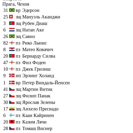
Прага, Чехия
31
вр
Эдерсон
25
зщ
Мануэль Аканджи
3
зщ
Рубен Диаш
6
зщ
Натан Аке
26
зщ
Савио
82
пз
Рико Льюис
8
пз
Матео Ковачич
20
пз
Бернарду Силва
47
пз
Фил Фоден
10
пз
Джек Грилиш
9
нп
Эрлинг Холанд
1
вр
Петер Виндаль-Йенсен
41
зщ
Мартин Витик
27
зщ
Филип Панак
30
зщ
Ярослав Зелены
17
зщ
Анхело Пресиадо
6
пз
Каан Кайринен
20
пз
Казим Лячи
28
пз
Томаш Виснер