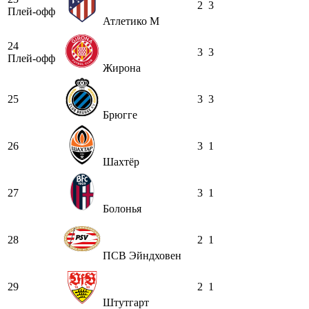
2
3
Плей-офф
Атлетико М
24
3
3
Плей-офф
Жирона
25
3
3
Брюгге
26
3
1
Шахтёр
27
3
1
Болонья
28
2
1
ПСВ Эйндховен
29
2
1
Штутгарт