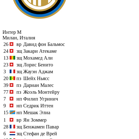
Интер М
Милан, Италия
26
вр
Давид фон Бальмос
24
зщ
Закари Атекаме
13
зщ
Мохамед Али
23
зщ
Лорис Бенито
3
зщ
Жауэн Аджам
20
пз
Шейх Ньясс
39
пз
Дариан Малес
77
пз
Жоэль Монтейру
7
нп
Филип Угринич
9
нп
Седрик Иттен
15
нп
Мешак Элиа
1
вр
Ян Зоммер
28
зщ
Бенжамен Павар
6
зщ
Стефан де Врей