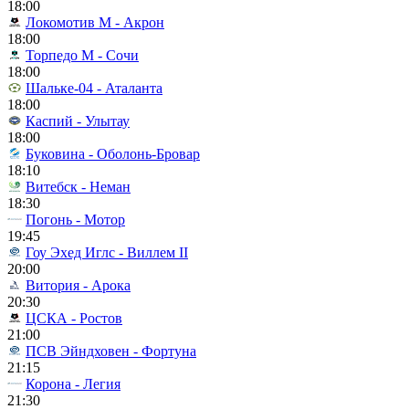
18:00
Локомотив М - Акрон
18:00
Торпедо М - Сочи
18:00
Шальке-04 - Аталанта
18:00
Каспий - Улытау
18:00
Буковина - Оболонь-Бровар
18:10
Витебск - Неман
18:30
Погонь - Мотор
19:45
Гоу Эхед Иглс - Виллем II
20:00
Витория - Арока
20:30
ЦСКА - Ростов
21:00
ПСВ Эйндховен - Фортуна
21:15
Корона - Легия
21:30