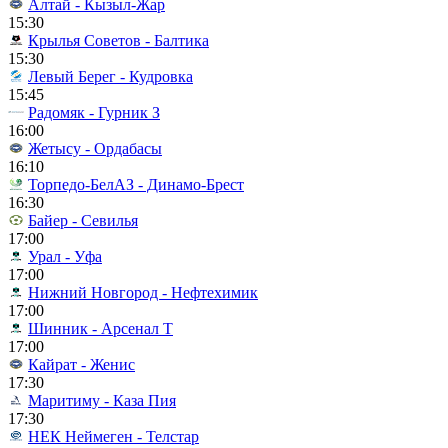
Алтай - Кызыл-Жар
15:30
Крылья Советов - Балтика
15:30
Левый Берег - Кудровка
15:45
Радомяк - Гурник З
16:00
Жетысу - Ордабасы
16:10
Торпедо-БелАЗ - Динамо-Брест
16:30
Байер - Севилья
17:00
Урал - Уфа
17:00
Нижний Новгород - Нефтехимик
17:00
Шинник - Арсенал Т
17:00
Кайрат - Женис
17:30
Маритиму - Каза Пия
17:30
НЕК Неймеген - Телстар