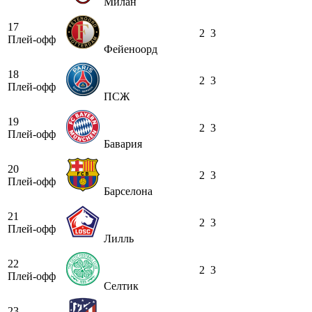
Милан
17
2
3
Плей-офф
Фейеноорд
18
2
3
Плей-офф
ПСЖ
19
2
3
Плей-офф
Бавария
20
2
3
Плей-офф
Барселона
21
2
3
Плей-офф
Лилль
22
2
3
Плей-офф
Селтик
23