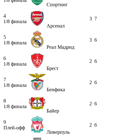
1/8 финала
Спортинг
4
3
7
1/8 финала
Арсенал
5
3
6
1/8 финала
Реал Мадрид
6
2
6
1/8 финала
Брест
7
2
6
1/8 финала
Бенфика
8
2
6
1/8 финала
Байер
9
2
6
Плей-офф
Ливерпуль