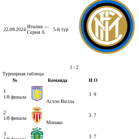
Италия —
22.09.2024
5-й тур
Серия А
1 : 2
Турнирная таблица
№
Команда
И
О
1
3
9
1/8 финала
Астон Вилла
2
3
7
1/8 финала
Монако
3
3
7