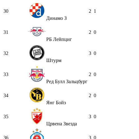
30
2
1
Динамо З
31
2
0
РБ Лейпциг
32
3
0
Штурм
33
2
0
Ред Булл Зальцбург
34
2
0
Янг Бойз
35
3
0
Црвена Звезда
36
3
0