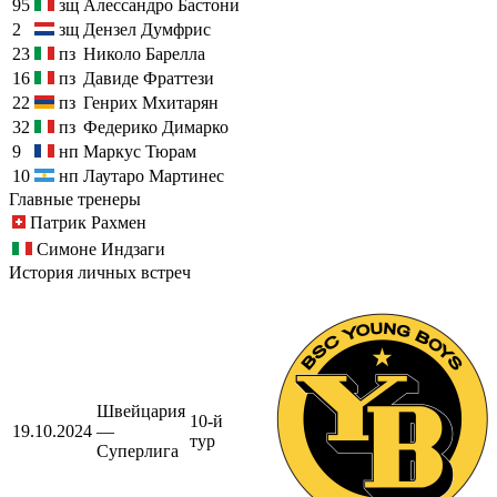
95
зщ
Алессандро Бастони
2
зщ
Дензел Думфрис
23
пз
Николо Барелла
16
пз
Давиде Фраттези
22
пз
Генрих Мхитарян
32
пз
Федерико Димарко
9
нп
Маркус Тюрам
10
нп
Лаутаро Мартинес
Главные тренеры
Патрик Рахмен
Симоне Индзаги
История личных встреч
Швейцария
10-й
19.10.2024
—
тур
Суперлига