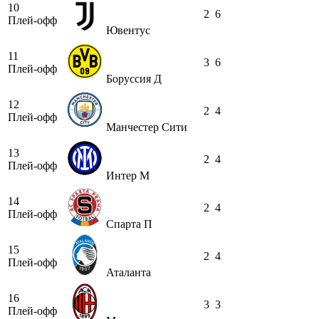
10
2
6
Плей-офф
Ювентус
11
3
6
Плей-офф
Боруссия Д
12
2
4
Плей-офф
Манчестер Сити
13
2
4
Плей-офф
Интер М
14
2
4
Плей-офф
Спарта П
15
2
4
Плей-офф
Аталанта
16
3
3
Плей-офф