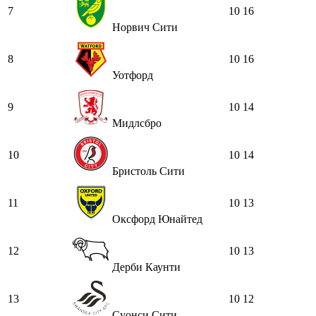
7
10
16
Норвич Сити
8
10
16
Уотфорд
9
10
14
Мидлсбро
10
10
14
Бристоль Сити
11
10
13
Оксфорд Юнайтед
12
10
13
Дерби Каунти
13
10
12
Суонси Сити