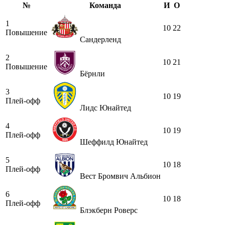
№
Команда
И
О
1
10
22
Повышение
Сандерленд
2
10
21
Повышение
Бёрнли
3
10
19
Плей-офф
Лидс Юнайтед
4
10
19
Плей-офф
Шеффилд Юнайтед
5
10
18
Плей-офф
Вест Бромвич Альбион
6
10
18
Плей-офф
Блэкберн Роверс