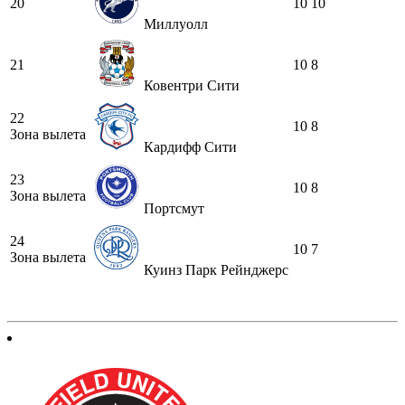
20
10
10
Миллуолл
21
10
8
Ковентри Сити
22
10
8
Зона вылета
Кардифф Сити
23
10
8
Зона вылета
Портсмут
24
10
7
Зона вылета
Куинз Парк Рейнджерс