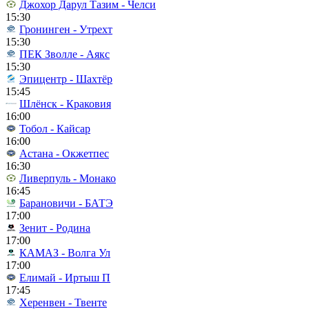
Джохор Дарул Тазим - Челси
15:30
Гронинген - Утрехт
15:30
ПЕК Зволле - Аякс
15:30
Эпицентр - Шахтёр
15:45
Шлёнск - Краковия
16:00
Тобол - Кайсар
16:00
Астана - Окжетпес
16:30
Ливерпуль - Монако
16:45
Барановичи - БАТЭ
17:00
Зенит - Родина
17:00
КАМАЗ - Волга Ул
17:00
Елимай - Иртыш П
17:45
Херенвен - Твенте