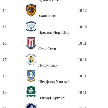
14
10
12
Халл Сити
15
10
12
Престон Норт Энд
16
10
11
Сток Сити
17
10
11
Лутон Таун
18
10
11
Шеффилд Уэнсдей
19
10
11
Плимут Аргайл