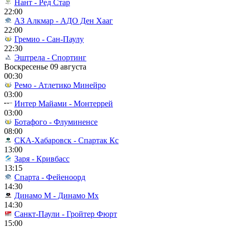
Нант - Ред Стар
22:00
АЗ Алкмар - АДО Ден Хааг
22:00
Гремио - Сан-Паулу
22:30
Эштрела - Спортинг
Воскресенье 09 августа
00:30
Ремо - Атлетико Минейро
03:00
Интер Майами - Монтеррей
03:00
Ботафого - Флуминенсе
08:00
СКА-Хабаровск - Спартак Кс
13:00
Заря - Кривбасс
13:15
Спарта - Фейеноорд
14:30
Динамо М - Динамо Мх
14:30
Санкт-Паули - Гройтер Фюрт
15:00