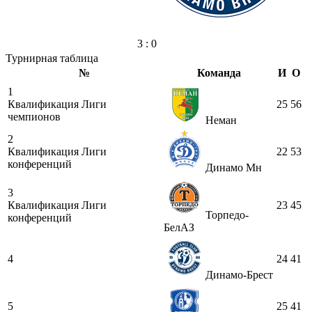
3 : 0
Турнирная таблица
№
Команда
И
О
1
Квалификация Лиги
25
56
чемпионов
Неман
2
Квалификация Лиги
22
53
конференций
Динамо Мн
3
Квалификация Лиги
23
45
Торпедо-
конференций
БелАЗ
4
24
41
Динамо-Брест
5
25
41