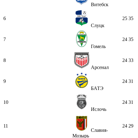
Витебск
6
25
35
Слуцк
7
24
35
Гомель
8
24
33
Арсенал
9
24
31
БАТЭ
10
24
31
Ислочь
11
24
29
Славия-
Мозырь