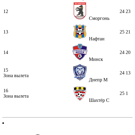
12
24
23
Сморгонь
13
25
21
Нафтан
14
24
20
Минск
15
24
13
Зона вылета
Днепр М
16
25
1
Зона вылета
Шахтёр С