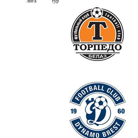
лига
тур