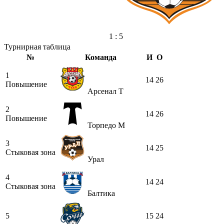
1 : 5
Турнирная таблица
№
Команда
И
О
1
14
26
Повышение
Арсенал Т
2
14
26
Повышение
Торпедо М
3
14
25
Стыковая зона
Урал
4
14
24
Стыковая зона
Балтика
5
15
24