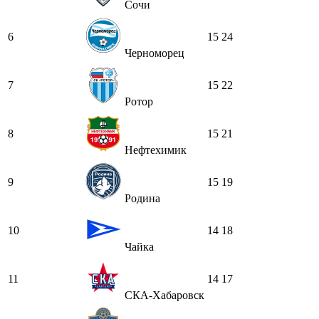
Сочи
6
15
24
Черноморец
7
15
22
Ротор
8
15
21
Нефтехимик
9
15
19
Родина
10
14
18
Чайка
11
14
17
СКА-Хабаровск