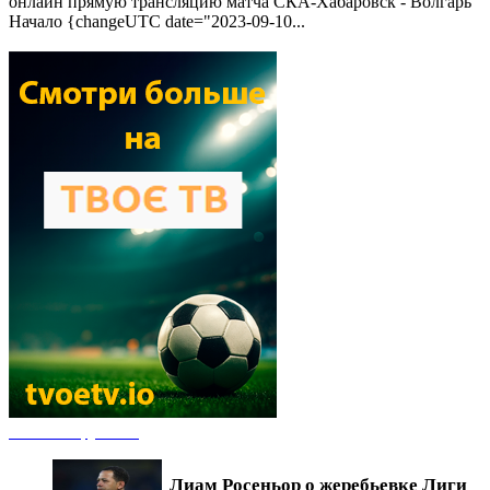
онлайн прямую трансляцию матча СКА-Хабаровск - Волгарь
Начало {changeUTC date="2023-09-10...
Новости футбола
Лиам Росеньор о жеребьевке Лиги