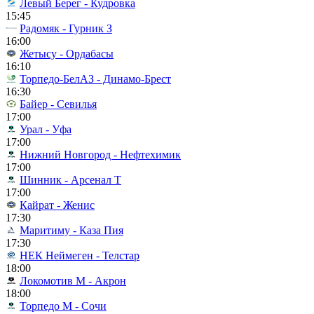
Левый Берег - Кудровка
15:45
Радомяк - Гурник З
16:00
Жетысу - Ордабасы
16:10
Торпедо-БелАЗ - Динамо-Брест
16:30
Байер - Севилья
17:00
Урал - Уфа
17:00
Нижний Новгород - Нефтехимик
17:00
Шинник - Арсенал Т
17:00
Кайрат - Женис
17:30
Маритиму - Каза Пия
17:30
НЕК Неймеген - Телстар
18:00
Локомотив М - Акрон
18:00
Торпедо М - Сочи