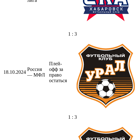
лига
1 : 3
Плей-
Россия
офф за
18.10.2024
— МФЛ
право
остаться
1 : 3