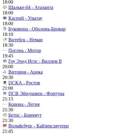
18:00
Шальке-04 - Аталанта
18:00
Каспий - Улытау
18:00
Буковина - Оболонь-Бровар
18:10
Витебск - Неман
18:30
Погонь - Мотор
19:45
Гоу Эхед Иглс - Виллем II
20:00
Витория - Арока
20:30
ЦСКА - Ростов
21:00
ПСВ Эйндховен - Фортуна
21:15
Корона - Легия
21:30
Бетис - Борнмут
21:30
Вольфсбург - Кайзерслаутерн
21:45