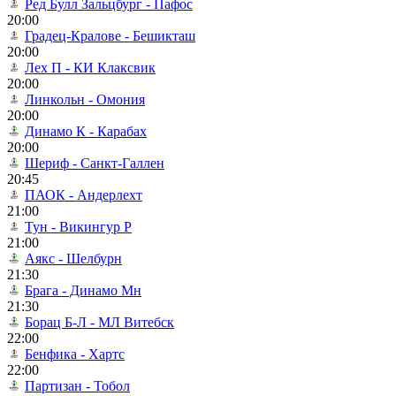
Ред Булл Зальцбург - Пафос
20:00
Градец-Кралове - Бешикташ
20:00
Лех П - КИ Клаксвик
20:00
Линкольн - Омония
20:00
Динамо К - Карабах
20:00
Шериф - Санкт-Галлен
20:45
ПАОК - Андерлехт
21:00
Тун - Викингур Р
21:00
Аякс - Шелбурн
21:30
Брага - Динамо Мн
21:30
Борац Б-Л - МЛ Витебск
22:00
Бенфика - Хартс
22:00
Партизан - Тобол