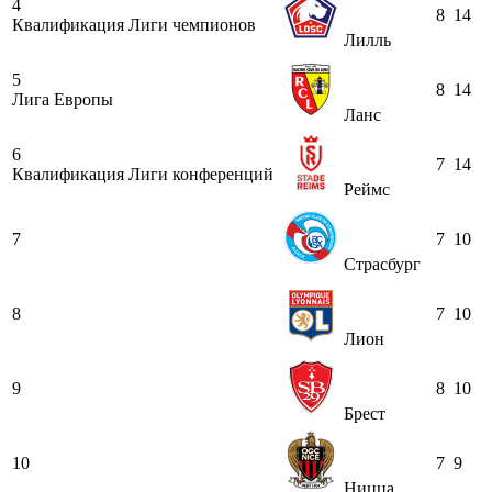
4
8
14
Квалификация Лиги чемпионов
Лилль
5
8
14
Лига Европы
Ланс
6
7
14
Квалификация Лиги конференций
Реймс
7
7
10
Страсбург
8
7
10
Лион
9
8
10
Брест
10
7
9
Ницца