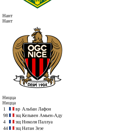
Нант
Нант
Ницца
Ницца
1
вр
Альбан Лафон
98
зщ
Кельвен Амьен-Аду
4
зщ
Николя Паллуа
44
зщ
Натан Зезе