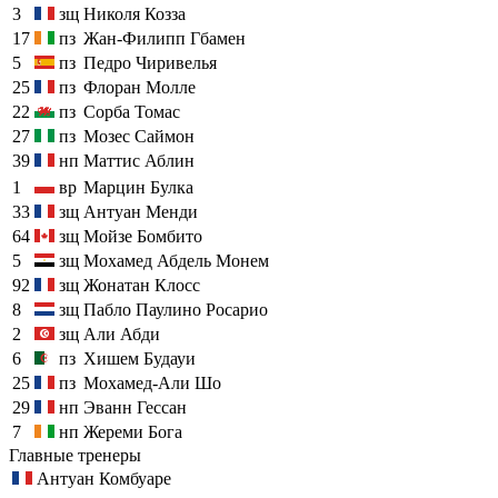
3
зщ
Николя Козза
17
пз
Жан-Филипп Гбамен
5
пз
Педро Чиривелья
25
пз
Флоран Молле
22
пз
Сорба Томас
27
пз
Мозес Саймон
39
нп
Маттис Аблин
1
вр
Марцин Булка
33
зщ
Антуан Менди
64
зщ
Мойзе Бомбито
5
зщ
Мохамед Абдель Монем
92
зщ
Жонатан Клосс
8
зщ
Пабло Паулино Росарио
2
зщ
Али Абди
6
пз
Хишем Будауи
25
пз
Мохамед-Али Шо
29
нп
Эванн Гессан
7
нп
Жереми Бога
Главные тренеры
Антуан Комбуаре