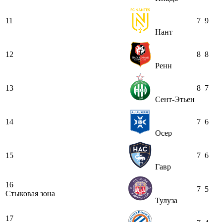
11
7
9
Нант
12
8
8
Ренн
13
8
7
Сент-Этьен
14
7
6
Осер
15
7
6
Гавр
16
7
5
Стыковая зона
Тулуза
17