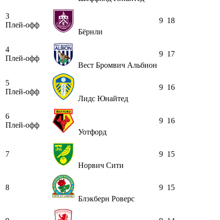
3
9
18
Плей-офф
Бёрнли
4
9
17
Плей-офф
Вест Бромвич Альбион
5
9
16
Плей-офф
Лидс Юнайтед
6
9
16
Плей-офф
Уотфорд
7
9
15
Норвич Сити
8
9
15
Блэкберн Роверс