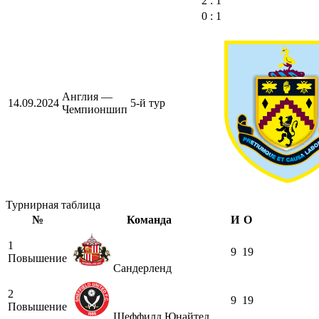
2 : 1
0 : 1
Англия —
14.09.2024
5-й тур
Чемпионшип
Турнирная таблица
№
Команда
И
О
1
9
19
Повышение
Сандерленд
2
9
19
Повышение
Шеффилд Юнайтед