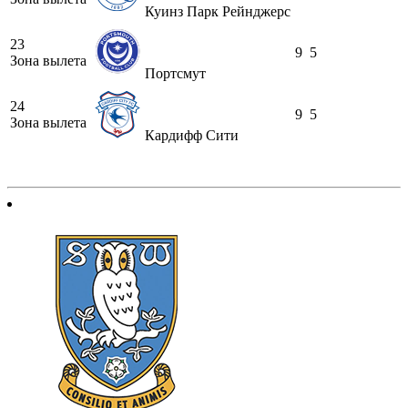
Куинз Парк Рейнджерс
23
9
5
Зона вылета
Портсмут
24
9
5
Зона вылета
Кардифф Сити