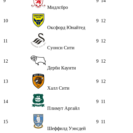
9
9
14
Мидлсбро
10
9
12
Оксфорд Юнайтед
11
9
12
Суонси Сити
12
9
12
Дерби Каунти
13
9
12
Халл Сити
14
9
11
Плимут Аргайл
15
9
11
Шеффилд Уэнсдей