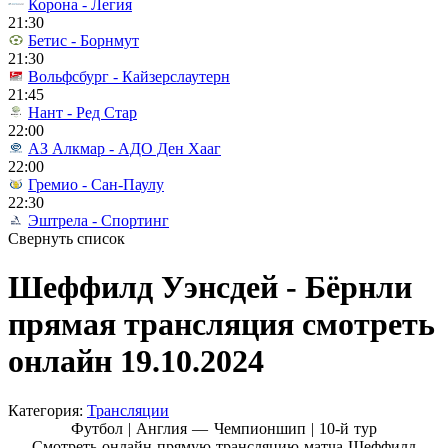
Корона - Легия
21:30
Бетис - Борнмут
21:30
Вольфсбург - Кайзерслаутерн
21:45
Нант - Ред Стар
22:00
АЗ Алкмар - АДО Ден Хааг
22:00
Гремио - Сан-Паулу
22:30
Эштрела - Спортинг
Свернуть список
Шеффилд Уэнсдей - Бёрнли
прямая трансляция смотреть
онлайн 19.10.2024
Категория:
Трансляции
Футбол | Англия — Чемпионшип |
10-й тур
Смотреть онлайн прямую трансляцию матча Шеффилд