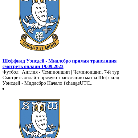
Шеффилд Уэнсдей - Мидлсбро прямая трансляция
смотреть онлайн 19.09.2023
Футбол | Англия - Чемпионшип | Чемпионшип. 7-й тур
Смотреть онлайн прямую трансляцию матча Шеффилд
Уэнсдей - Мидлсбро Начало {changeUTC...