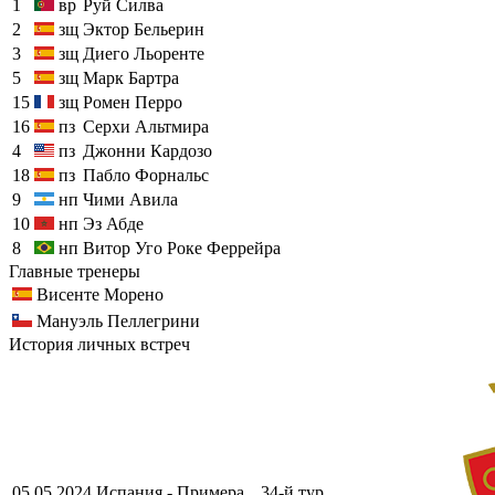
1
вр
Руй Силва
2
зщ
Эктор Бельерин
3
зщ
Диего Льоренте
5
зщ
Марк Бартра
15
зщ
Ромен Перро
16
пз
Серхи Альтмира
4
пз
Джонни Кардозо
18
пз
Пабло Форнальс
9
нп
Чими Авила
10
нп
Эз Абде
8
нп
Витор Уго Роке Феррейра
Главные тренеры
Висенте Морено
Мануэль Пеллегрини
История личных встреч
05.05.2024
Испания - Примера
34-й тур