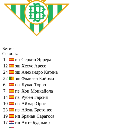
Бетис
Севилья
1
вр
Серхио Эррера
12
зщ
Хесус Аресо
24
зщ
Алехандро Катена
22
зщ
Флавьен Бойомо
6
пз
Лукас Торро
7
пз
Хон Монкайола
14
пз
Рубен Гарсия
10
пз
Аймар Орос
23
пз
Абель Бретонес
19
нп
Брайан Сарагоса
17
нп
Анте Будимир