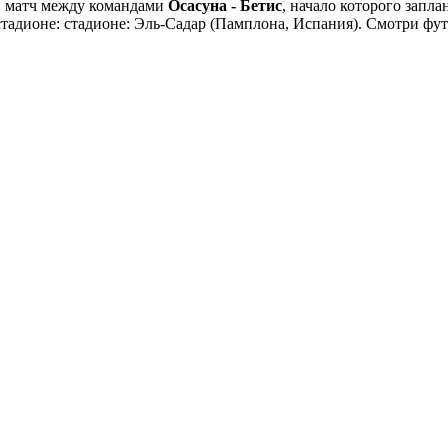
й матч между командами
Осасуна - Бетис
, начало которого запл
 стадионе: стадионе: Эль-Садар (Памплона, Испания). Смотри ф