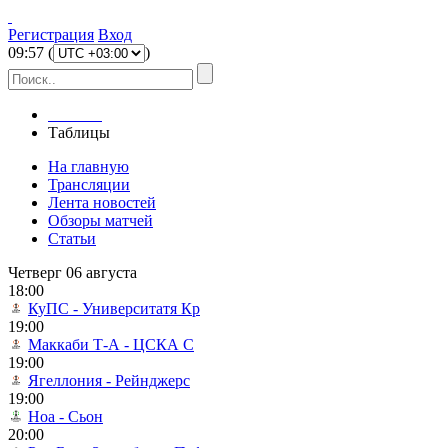
Регистрация
Вход
09
:
57
(
)
Главная
Таблицы
На главную
Трансляции
Лента новостей
Обзоры матчей
Статьи
Четверг 06 августа
18:00
КуПС - Университатя Кр
19:00
Маккаби Т-А - ЦСКА С
19:00
Ягеллония - Рейнджерс
19:00
Ноа - Сьон
20:00