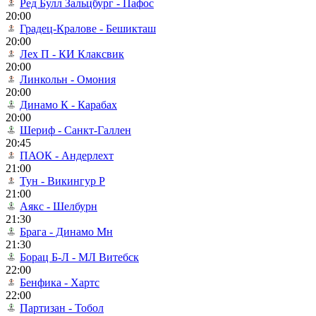
Ред Булл Зальцбург - Пафос
20:00
Градец-Кралове - Бешикташ
20:00
Лех П - КИ Клаксвик
20:00
Линкольн - Омония
20:00
Динамо К - Карабах
20:00
Шериф - Санкт-Галлен
20:45
ПАОК - Андерлехт
21:00
Тун - Викингур Р
21:00
Аякс - Шелбурн
21:30
Брага - Динамо Мн
21:30
Борац Б-Л - МЛ Витебск
22:00
Бенфика - Хартс
22:00
Партизан - Тобол