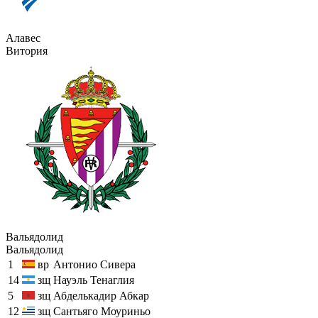
Алавес
Витория
Вальядолид
Вальядолид
1
вр
Антонио Сивера
14
зщ
Науэль Тенаглия
5
зщ
Абделькадир Абкар
12
зщ
Сантьяго Моуриньо