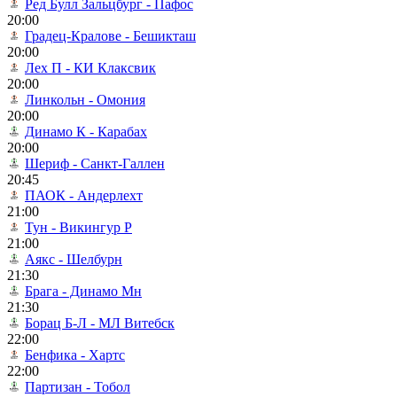
Ред Булл Зальцбург - Пафос
20:00
Градец-Кралове - Бешикташ
20:00
Лех П - КИ Клаксвик
20:00
Линкольн - Омония
20:00
Динамо К - Карабах
20:00
Шериф - Санкт-Галлен
20:45
ПАОК - Андерлехт
21:00
Тун - Викингур Р
21:00
Аякс - Шелбурн
21:30
Брага - Динамо Мн
21:30
Борац Б-Л - МЛ Витебск
22:00
Бенфика - Хартс
22:00
Партизан - Тобол