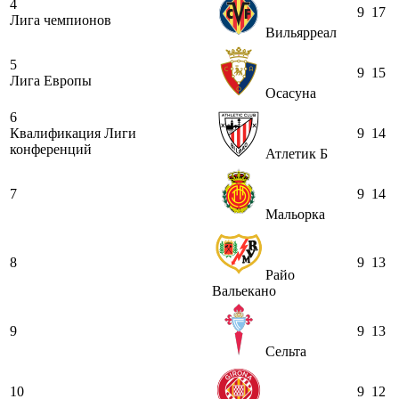
4
9
17
Лига чемпионов
Вильярреал
5
9
15
Лига Европы
Осасуна
6
Квалификация Лиги
9
14
конференций
Атлетик Б
7
9
14
Мальорка
8
9
13
Райо
Вальекано
9
9
13
Сельта
10
9
12