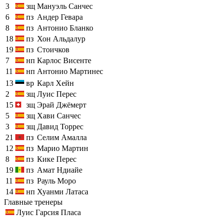
3
зщ
Мануэль Санчес
6
пз
Андер Гевара
8
пз
Антонио Бланко
18
пз
Хон Альдалур
19
пз
Стоичков
7
нп
Карлос Висенте
11
нп
Антонио Мартинес
13
вр
Карл Хейн
2
зщ
Луис Перес
15
зщ
Эрай Джёмерт
5
зщ
Хави Санчес
3
зщ
Давид Торрес
21
пз
Селим Амалла
12
пз
Марио Мартин
8
пз
Кике Перес
19
пз
Амат Ндиайе
11
пз
Рауль Моро
14
нп
Хуанми Латаса
Главные тренеры
Луис Гарсия Пласа