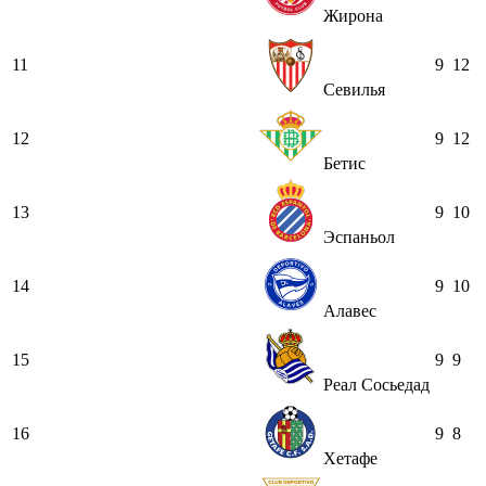
Жирона
11
9
12
Севилья
12
9
12
Бетис
13
9
10
Эспаньол
14
9
10
Алавес
15
9
9
Реал Сосьедад
16
9
8
Хетафе