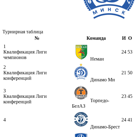
Турнирная таблица
№
Команда
И
О
1
Квалификация Лиги
24
53
чемпионов
Неман
2
Квалификация Лиги
21
50
конференций
Динамо Мн
3
Квалификация Лиги
23
45
Торпедо-
конференций
БелАЗ
4
24
41
Динамо-Брест