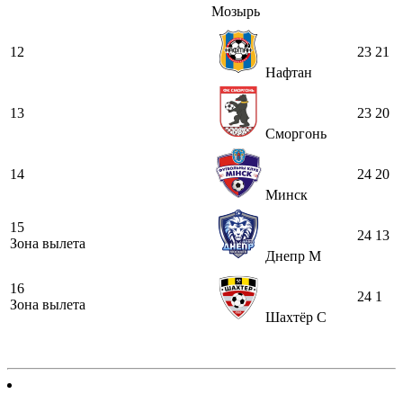
Мозырь
12
23
21
Нафтан
13
23
20
Сморгонь
14
24
20
Минск
15
24
13
Зона вылета
Днепр М
16
24
1
Зона вылета
Шахтёр С