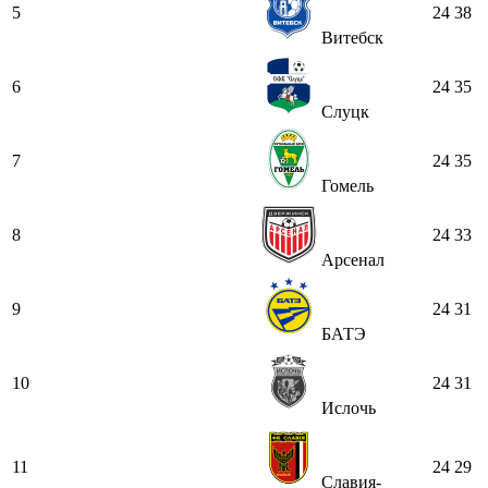
5
24
38
Витебск
6
24
35
Слуцк
7
24
35
Гомель
8
24
33
Арсенал
9
24
31
БАТЭ
10
24
31
Ислочь
11
24
29
Славия-