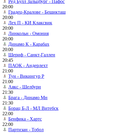
Ред Булл Зальцбург - Пафос
20:00
Градец-Кралове - Бешикташ
20:00
Лех П - КИ Клаксвик
20:00
Линкольн - Омония
20:00
Динамо К - Карабах
20:00
Шериф - Санкт-Галлен
20:45
ПАОК - Андерлехт
21:00
Тун - Викингур Р
21:00
Аякс - Шелбурн
21:30
Брага - Динамо Мн
21:30
Борац Б-Л - МЛ Витебск
22:00
Бенфика - Хартс
22:00
Партизан - Тобол