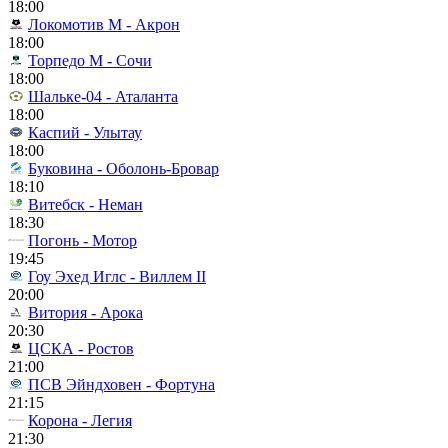
18:00
Локомотив М - Акрон
18:00
Торпедо М - Сочи
18:00
Шальке-04 - Аталанта
18:00
Каспий - Улытау
18:00
Буковина - Оболонь-Бровар
18:10
Витебск - Неман
18:30
Погонь - Мотор
19:45
Гоу Эхед Иглс - Виллем II
20:00
Витория - Арока
20:30
ЦСКА - Ростов
21:00
ПСВ Эйндховен - Фортуна
21:15
Корона - Легия
21:30