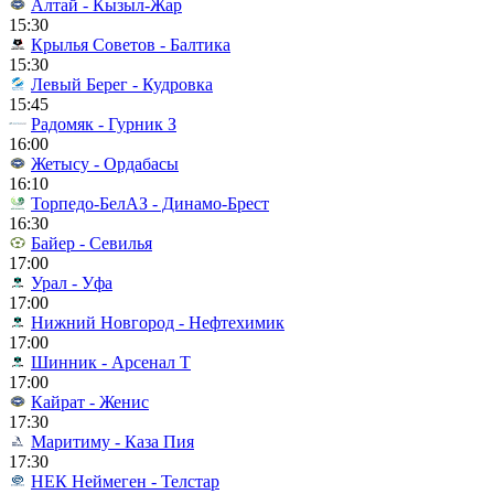
Алтай - Кызыл-Жар
15:30
Крылья Советов - Балтика
15:30
Левый Берег - Кудровка
15:45
Радомяк - Гурник З
16:00
Жетысу - Ордабасы
16:10
Торпедо-БелАЗ - Динамо-Брест
16:30
Байер - Севилья
17:00
Урал - Уфа
17:00
Нижний Новгород - Нефтехимик
17:00
Шинник - Арсенал Т
17:00
Кайрат - Женис
17:30
Маритиму - Каза Пия
17:30
НЕК Неймеген - Телстар