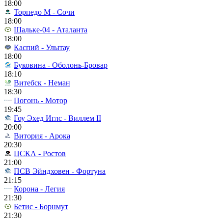
18:00
Торпедо М - Сочи
18:00
Шальке-04 - Аталанта
18:00
Каспий - Улытау
18:00
Буковина - Оболонь-Бровар
18:10
Витебск - Неман
18:30
Погонь - Мотор
19:45
Гоу Эхед Иглс - Виллем II
20:00
Витория - Арока
20:30
ЦСКА - Ростов
21:00
ПСВ Эйндховен - Фортуна
21:15
Корона - Легия
21:30
Бетис - Борнмут
21:30