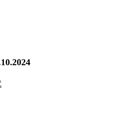
10.2024
р
я