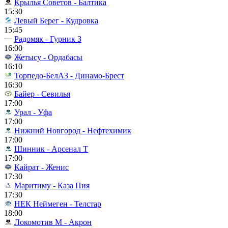
Крылья Советов - Балтика
15:30
Левый Берег - Кудровка
15:45
Радомяк - Гурник З
16:00
Жетысу - Ордабасы
16:10
Торпедо-БелАЗ - Динамо-Брест
16:30
Байер - Севилья
17:00
Урал - Уфа
17:00
Нижний Новгород - Нефтехимик
17:00
Шинник - Арсенал Т
17:00
Кайрат - Женис
17:30
Маритиму - Каза Пия
17:30
НЕК Неймеген - Телстар
18:00
Локомотив М - Акрон