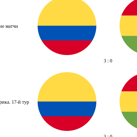
ие матчи
3 : 0
ика. 17-й тур
3 : 0