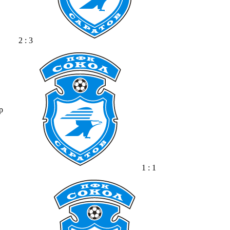
2 : 3
р
1 : 1