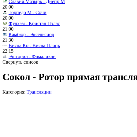
Славия-Мозырь - Днепр М
20:00
Торпедо М - Сочи
20:00
Фулхэм - Кристал Пэлас
21:00
Камбюр - Эксельсиор
21:30
Висла Кр - Висла Плоцк
22:15
Эшторил - Фамаликан
Свернуть список
Сокол - Ротор прямая трансля
Категория:
Трансляции