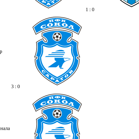
1 : 0
р
3 : 0
инала