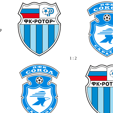
р
1 : 2