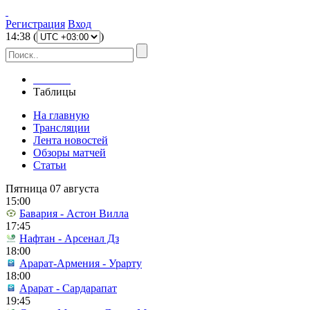
Регистрация
Вход
14
:
38
(
)
Главная
Таблицы
На главную
Трансляции
Лента новостей
Обзоры матчей
Статьи
Пятница 07 августа
15:00
Бавария - Астон Вилла
17:45
Нафтан - Арсенал Дз
18:00
Арарат-Армения - Урарту
18:00
Арарат - Сардарапат
19:45