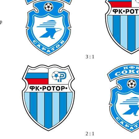
р
3 : 1
2 : 1