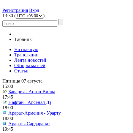
Регистрация
Вход
13
:
30
(
)
Главная
Таблицы
На главную
Трансляции
Лента новостей
Обзоры матчей
Статьи
Пятница 07 августа
15:00
Бавария - Астон Вилла
17:45
Нафтан - Арсенал Дз
18:00
Арарат-Армения - Урарту
18:00
Арарат - Сардарапат
19:45