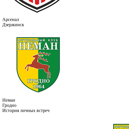
Арсенал
Дзержинск
Неман
Гродно
История личных встреч