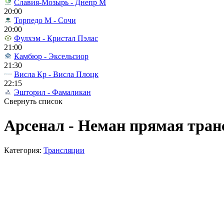
Славия-Мозырь - Днепр М
20:00
Торпедо М - Сочи
20:00
Фулхэм - Кристал Пэлас
21:00
Камбюр - Эксельсиор
21:30
Висла Кр - Висла Плоцк
22:15
Эшторил - Фамаликан
Свернуть список
Арсенал - Неман прямая транс
Категория:
Трансляции