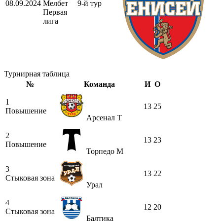
08.09.2024
Мелбет
9-й тур
Первая
лига
Турнирная таблица
№
Команда
И
О
1
13
25
Повышение
Арсенал Т
2
13
23
Повышение
Торпедо М
3
13
22
Стыковая зона
Урал
4
12
20
Стыковая зона
Балтика