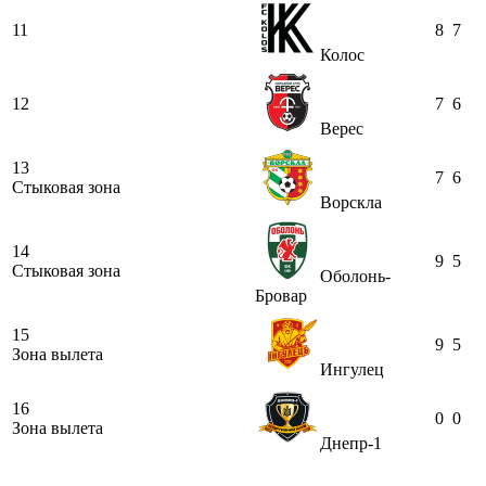
11
8
7
Колос
12
7
6
Верес
13
7
6
Стыковая зона
Ворскла
14
9
5
Стыковая зона
Оболонь-
Бровар
15
9
5
Зона вылета
Ингулец
16
0
0
Зона вылета
Днепр-1