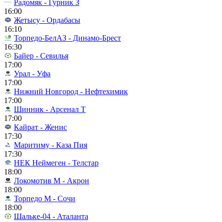
Радомяк - Гурник З
16:00
Жетысу - Ордабасы
16:10
Торпедо-БелАЗ - Динамо-Брест
16:30
Байер - Севилья
17:00
Урал - Уфа
17:00
Нижний Новгород - Нефтехимик
17:00
Шинник - Арсенал Т
17:00
Кайрат - Женис
17:30
Маритиму - Каза Пия
17:30
НЕК Неймеген - Телстар
18:00
Локомотив М - Акрон
18:00
Торпедо М - Сочи
18:00
Шальке-04 - Аталанта