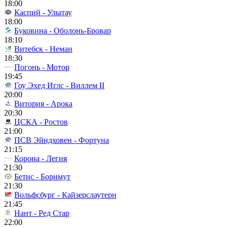
18:00
Каспий - Улытау
18:00
Буковина - Оболонь-Бровар
18:10
Витебск - Неман
18:30
Погонь - Мотор
19:45
Гоу Эхед Иглс - Виллем II
20:00
Витория - Арока
20:30
ЦСКА - Ростов
21:00
ПСВ Эйндховен - Фортуна
21:15
Корона - Легия
21:30
Бетис - Борнмут
21:30
Вольфсбург - Кайзерслаутерн
21:45
Нант - Ред Стар
22:00