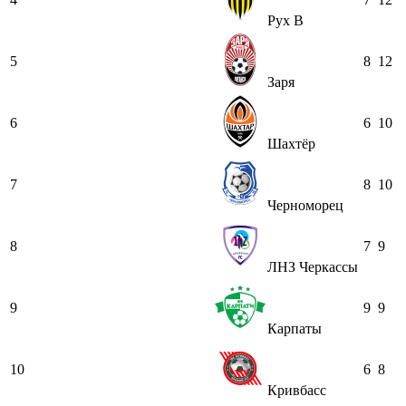
Рух В
5
8
12
Заря
6
6
10
Шахтёр
7
8
10
Черноморец
8
7
9
ЛНЗ Черкассы
9
9
9
Карпаты
10
6
8
Кривбасс