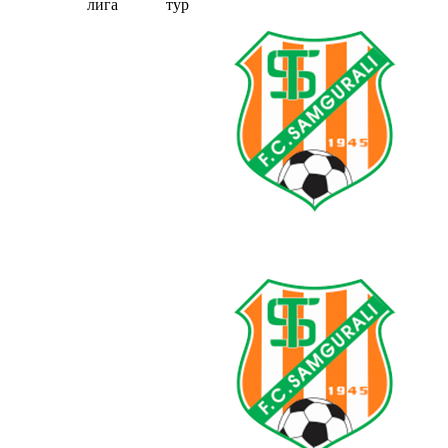
лига
тур