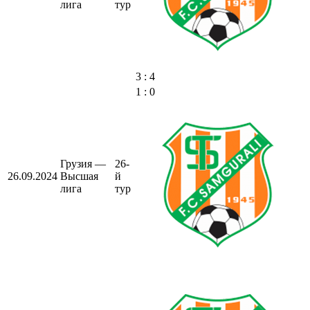
лига
тур
3 : 4
1 : 0
Грузия —
26-
26.09.2024
Высшая
й
лига
тур