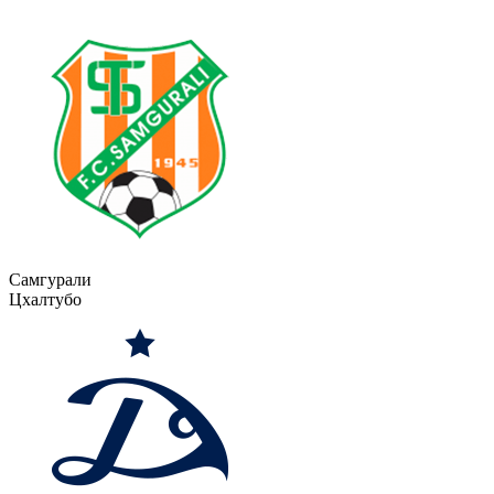
Самгурали
Цхалтубо