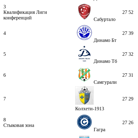
3
Квалификация Лиги
27
52
конференций
Сабуртало
4
27
39
Динамо Бт
5
27
32
Динамо Тб
6
27
31
Самгурали
7
27
29
Колхети-1913
8
27
26
Стыковая зона
Гагра