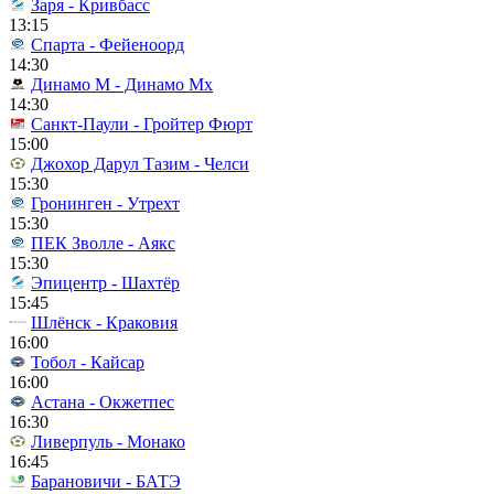
Заря - Кривбасс
13:15
Спарта - Фейеноорд
14:30
Динамо М - Динамо Мх
14:30
Санкт-Паули - Гройтер Фюрт
15:00
Джохор Дарул Тазим - Челси
15:30
Гронинген - Утрехт
15:30
ПЕК Зволле - Аякс
15:30
Эпицентр - Шахтёр
15:45
Шлёнск - Краковия
16:00
Тобол - Кайсар
16:00
Астана - Окжетпес
16:30
Ливерпуль - Монако
16:45
Барановичи - БАТЭ