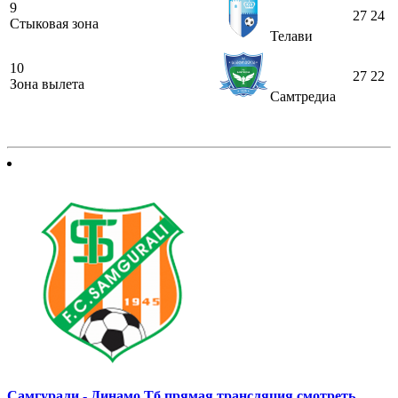
9
27
24
Стыковая зона
Телави
10
27
22
Зона вылета
Самтредиа
Самгурали - Динамо Тб прямая трансляция смотреть