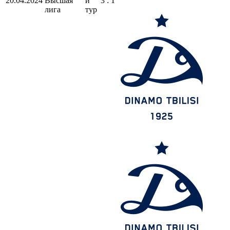
20.04.2024
Высшая
й
3 : 1
лига
тур