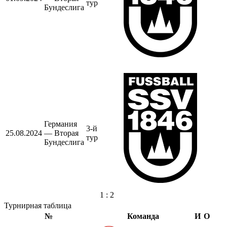
тур
Бундеслига
Германия
3-й
25.08.2024
— Вторая
тур
Бундеслига
1 : 2
Турнирная таблица
№
Команда
И
О