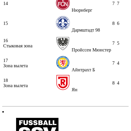
14
7
7
Нюрнберг
15
8
6
Дармштадт 98
16
7
5
Стыковая зона
Пройссен Мюнстер
17
7
4
Зона вылета
Айнтрахт Б
18
8
4
Зона вылета
Ян