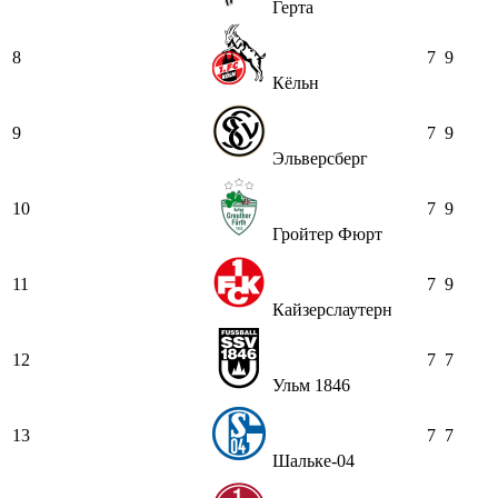
Герта
8
7
9
Кёльн
9
7
9
Эльверсберг
10
7
9
Гройтер Фюрт
11
7
9
Кайзерслаутерн
12
7
7
Ульм 1846
13
7
7
Шальке-04