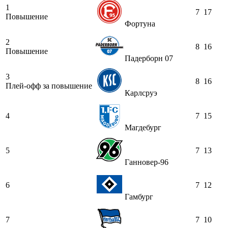
1
7
17
Повышение
Фортуна
2
8
16
Повышение
Падерборн 07
3
8
16
Плей-офф за повышение
Карлсруэ
4
7
15
Магдебург
5
7
13
Ганновер-96
6
7
12
Гамбург
7
7
10