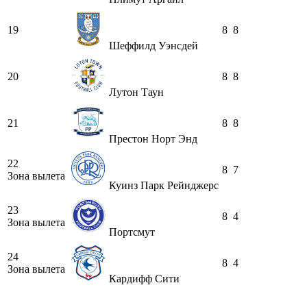
19
8
8
Шеффилд Уэнсдей
20
8
8
Лутон Таун
21
8
8
Престон Норт Энд
22
8
7
Зона вылета
Куинз Парк Рейнджерс
23
8
4
Зона вылета
Портсмут
24
8
4
Зона вылета
Кардифф Сити