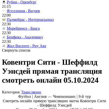
Рубин - Оренбург
21:15
Ягеллония - Видзев
22:00
Палмейрас - Интернасьонал
22:30
Морейренсе - Брага
22:30
Бенфика - Академику
22:30
Жил Висенте - Риу Аве
Свернуть список
Ковентри Сити - Шеффилд
Уэнсдей прямая трансляция
смотреть онлайн 05.10.2024
Категория:
Трансляции
Футбол | Англия — Чемпионшип |
9-й тур
Смотреть онлайн прямую трансляцию матча Ковентри Сити
- Шеффилд Уэнсдей