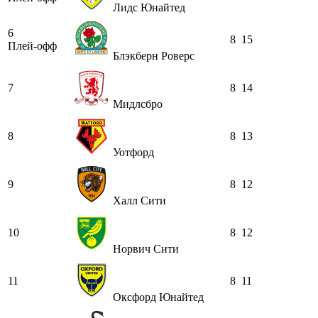
Лидс Юнайтед
6
8
15
Плей-офф
Блэкберн Роверс
7
8
14
Мидлсбро
8
8
13
Уотфорд
9
8
12
Халл Сити
10
8
12
Норвич Сити
11
8
11
Оксфорд Юнайтед