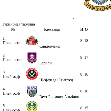
1 : 1
Турнирная таблица
№
Команда
И
О
1
8
18
Повышение
Сандерленд
2
8
17
Повышение
Бёрнли
3
8
16
Плей-офф
Шеффилд Юнайтед
4
8
16
Плей-офф
Вест Бромвич Альбион
5
8
15
Плей-офф