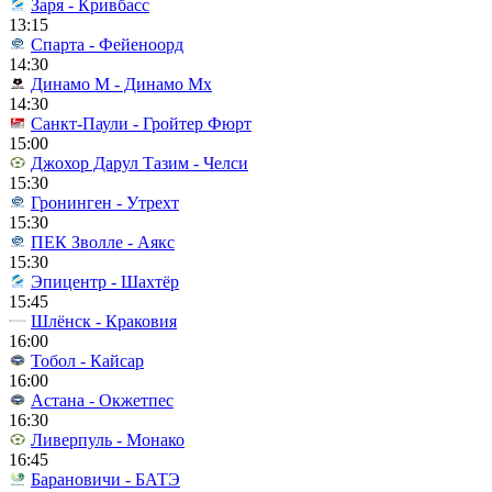
Заря - Кривбасс
13:15
Спарта - Фейеноорд
14:30
Динамо М - Динамо Мх
14:30
Санкт-Паули - Гройтер Фюрт
15:00
Джохор Дарул Тазим - Челси
15:30
Гронинген - Утрехт
15:30
ПЕК Зволле - Аякс
15:30
Эпицентр - Шахтёр
15:45
Шлёнск - Краковия
16:00
Тобол - Кайсар
16:00
Астана - Окжетпес
16:30
Ливерпуль - Монако
16:45
Барановичи - БАТЭ