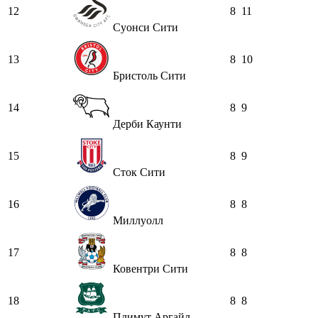
12
8
11
Суонси Сити
13
8
10
Бристоль Сити
14
8
9
Дерби Каунти
15
8
9
Сток Сити
16
8
8
Миллуолл
17
8
8
Ковентри Сити
18
8
8
Плимут Аргайл