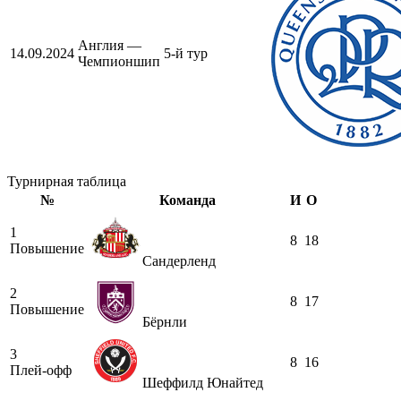
Англия —
14.09.2024
5-й тур
Чемпионшип
Турнирная таблица
№
Команда
И
О
1
8
18
Повышение
Сандерленд
2
8
17
Повышение
Бёрнли
3
8
16
Плей-офф
Шеффилд Юнайтед