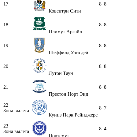
17
8
8
Ковентри Сити
18
8
8
Плимут Аргайл
19
8
8
Шеффилд Уэнсдей
20
8
8
Лутон Таун
21
8
8
Престон Норт Энд
22
8
7
Зона вылета
Куинз Парк Рейнджерс
23
8
4
Зона вылета
Портсмут