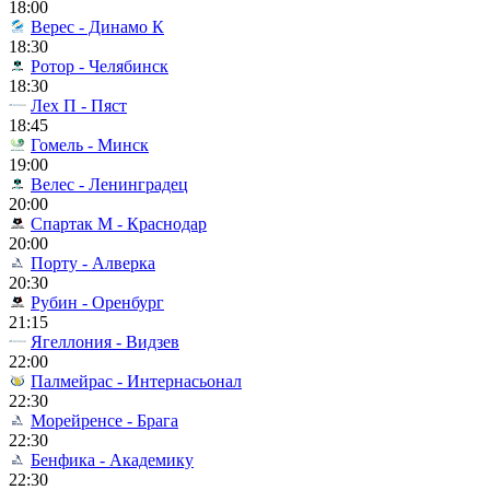
18:00
Верес - Динамо К
18:30
Ротор - Челябинск
18:30
Лех П - Пяст
18:45
Гомель - Минск
19:00
Велес - Ленинградец
20:00
Спартак М - Краснодар
20:00
Порту - Алверка
20:30
Рубин - Оренбург
21:15
Ягеллония - Видзев
22:00
Палмейрас - Интернасьонал
22:30
Морейренсе - Брага
22:30
Бенфика - Академику
22:30