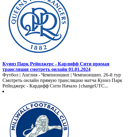
Куинз Парк Рейнджерс - Кардифф Сити прямая
трансляция смотреть онлайн 01.01.2024
Футбол | Англия - Чемпионшип | Чемпионшип. 26-й тур
Смотреть онлайн прямую трансляцию матча Куинз Парк
Рейнджерс - Кардифф Сити Начало {changeUTC...