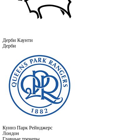
Дерби Каунти
Дерби
Куинз Парк Рейнджерс
Лондон
Главные тренеры