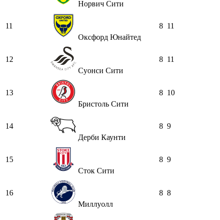
Норвич Сити
11
8
11
Оксфорд Юнайтед
12
8
11
Суонси Сити
13
8
10
Бристоль Сити
14
8
9
Дерби Каунти
15
8
9
Сток Сити
16
8
8
Миллуолл