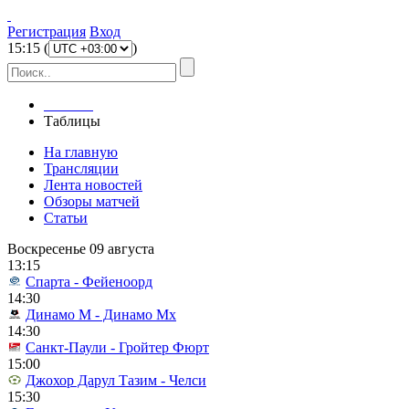
Регистрация
Вход
15
:
15
(
)
Главная
Таблицы
На главную
Трансляции
Лента новостей
Обзоры матчей
Статьи
Воскресенье 09 августа
13:15
Спарта - Фейеноорд
14:30
Динамо М - Динамо Мх
14:30
Санкт-Паули - Гройтер Фюрт
15:00
Джохор Дарул Тазим - Челси
15:30