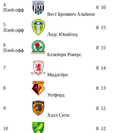
4
8
16
Плей-офф
Вест Бромвич Альбион
5
8
15
Плей-офф
Лидс Юнайтед
6
8
15
Плей-офф
Блэкберн Роверс
7
8
14
Мидлсбро
8
8
13
Уотфорд
9
8
12
Халл Сити
10
8
12