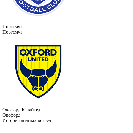
Портсмут
Портсмут
Оксфорд Юнайтед
Оксфорд
История личных встреч