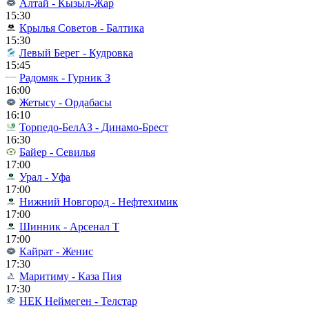
Алтай - Кызыл-Жар
15:30
Крылья Советов - Балтика
15:30
Левый Берег - Кудровка
15:45
Радомяк - Гурник З
16:00
Жетысу - Ордабасы
16:10
Торпедо-БелАЗ - Динамо-Брест
16:30
Байер - Севилья
17:00
Урал - Уфа
17:00
Нижний Новгород - Нефтехимик
17:00
Шинник - Арсенал Т
17:00
Кайрат - Женис
17:30
Маритиму - Каза Пия
17:30
НЕК Неймеген - Телстар