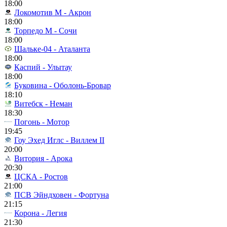
18:00
Локомотив М - Акрон
18:00
Торпедо М - Сочи
18:00
Шальке-04 - Аталанта
18:00
Каспий - Улытау
18:00
Буковина - Оболонь-Бровар
18:10
Витебск - Неман
18:30
Погонь - Мотор
19:45
Гоу Эхед Иглс - Виллем II
20:00
Витория - Арока
20:30
ЦСКА - Ростов
21:00
ПСВ Эйндховен - Фортуна
21:15
Корона - Легия
21:30