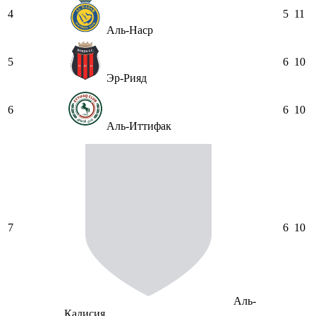
4
5
11
Аль-Наср
5
6
10
Эр-Рияд
6
6
10
Аль-Иттифак
7
6
10
Аль-
Кадисия