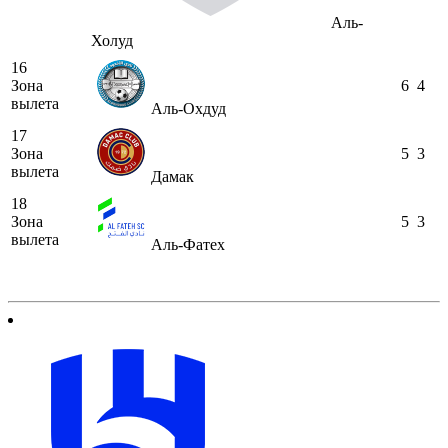
Аль-
Холуд
16
Зона
6
4
вылета
Аль-Охдуд
17
Зона
5
3
вылета
Дамак
18
Зона
5
3
вылета
Аль-Фатех