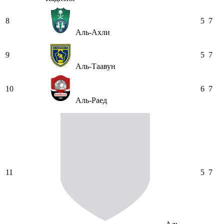
8
5
7
Аль-Ахли
9
5
7
Аль-Таавун
10
6
7
Аль-Раед
11
5
7