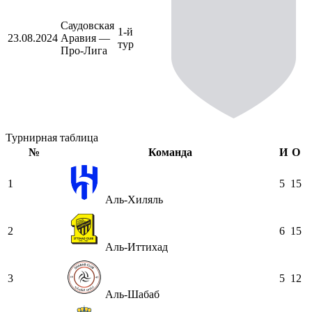
Саудовская
1-й
23.08.2024
Аравия —
тур
Про-Лига
Турнирная таблица
№
Команда
И
О
1
5
15
Аль-Хиляль
2
6
15
Аль-Иттихад
3
5
12
Аль-Шабаб