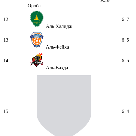
Аль-
Ороба
12
6
7
Аль-Халидж
13
6
5
Аль-Фейха
14
6
5
Аль-Вахда
15
6
4