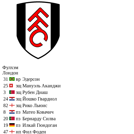
Фулхэм
Лондон
31
вр
Эдерсон
25
зщ
Мануэль Аканджи
3
зщ
Рубен Диаш
24
зщ
Йошко Гвардиол
82
зщ
Рико Льюис
8
пз
Матео Ковачич
20
пз
Бернарду Силва
19
пз
Илкай Гюндоган
47
нп
Фил Фоден