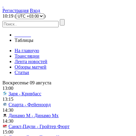
Регистрация
Вход
10
:
19
(
)
Главная
Таблицы
На главную
Трансляции
Лента новостей
Обзоры матчей
Статьи
Воскресенье 09 августа
13:00
Заря - Кривбасс
13:15
Спарта - Фейеноорд
14:30
Динамо М - Динамо Мх
14:30
Санкт-Паули - Гройтер Фюрт
15:00