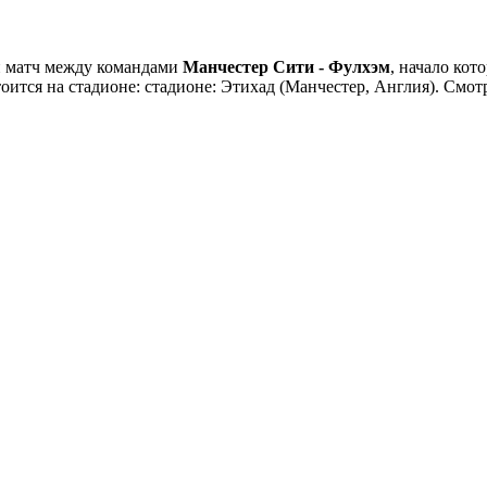
й матч между командами
Манчестер Сити - Фулхэм
, начало кот
стоится на стадионе: стадионе: Этихад (Манчестер, Англия). См