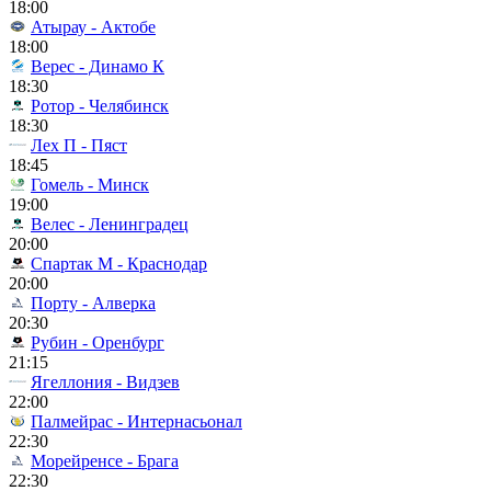
18:00
Атырау - Актобе
18:00
Верес - Динамо К
18:30
Ротор - Челябинск
18:30
Лех П - Пяст
18:45
Гомель - Минск
19:00
Велес - Ленинградец
20:00
Спартак М - Краснодар
20:00
Порту - Алверка
20:30
Рубин - Оренбург
21:15
Ягеллония - Видзев
22:00
Палмейрас - Интернасьонал
22:30
Морейренсе - Брага
22:30