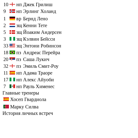
10
нп
Джек Грилиш
9
нп
Эрлинг Холанд
1
вр
Бернд Лено
2
зщ
Кенни Тете
5
зщ
Йоаким Андерсен
3
зщ
Кэлвин Бейсси
33
зщ
Энтони Робинсон
18
пз
Андреас Перейра
20
пз
Саша Лукич
32
пз
Эмиль Смит-Роу
11
нп
Адама Траоре
17
нп
Алекс Айуоби
7
нп
Рауль Хименес
Главные тренеры
Хосеп Гвардиола
Марку Силва
История личных встреч