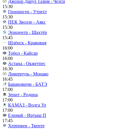
Джохор Дарул Тазим - Челси
15:30
Гронинген - Утрехт
15:30
ПЕК Зволле - Аякс
15:30
Эпицентр - Шахтёр
15:45
Шлёнск - Краковия
16:00
Тобол - Кайсар
16:00
Астана - Окжетпес
16:30
Ливерпуль - Монако
16:45
Барановичи - БАТЭ
17:00
Зенит - Родина
17:00
КАМАЗ - Волга Ул
17:00
Елимай - Иртыш П
17:45
Херенвен - Твенте