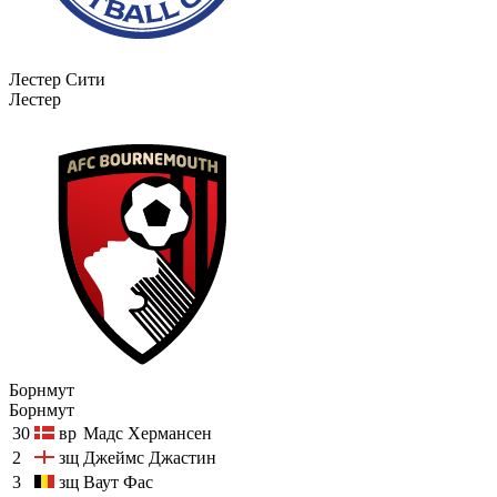
Лестер Сити
Лестер
Борнмут
Борнмут
30
вр
Мадс Хермансен
2
зщ
Джеймс Джастин
3
зщ
Ваут Фас