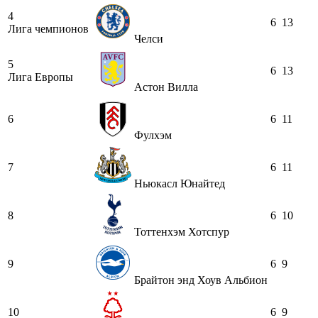
4
6
13
Лига чемпионов
Челси
5
6
13
Лига Европы
Астон Вилла
6
6
11
Фулхэм
7
6
11
Ньюкасл Юнайтед
8
6
10
Тоттенхэм Хотспур
9
6
9
Брайтон энд Хоув Альбион
10
6
9