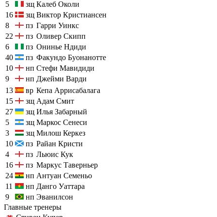
5
зщ
Калеб Околи
16
зщ
Виктор Кристиансен
8
пз
Гарри Уинкс
22
пз
Оливер Скипп
6
пз
Онинье Ндиди
40
пз
Факундо Буонанотте
10
нп
Стефи Мавидиди
9
нп
Джейми Варди
13
вр
Кепа Аррисабалага
15
зщ
Адам Смит
27
зщ
Илья Забарный
5
зщ
Маркос Сенеси
3
зщ
Милош Керкез
10
пз
Райан Кристи
4
пз
Льюис Кук
16
пз
Маркус Таверньер
24
нп
Антуан Семеньо
11
нп
Данго Уаттара
9
нп
Эванилсон
Главные тренеры