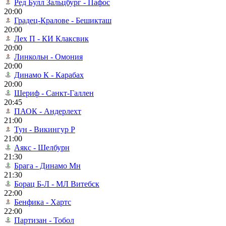
Ред Булл Зальцбург - Пафос
20:00
Градец-Кралове - Бешикташ
20:00
Лех П - КИ Клаксвик
20:00
Линкольн - Омония
20:00
Динамо К - Карабах
20:00
Шериф - Санкт-Галлен
20:45
ПАОК - Андерлехт
21:00
Тун - Викингур Р
21:00
Аякс - Шелбурн
21:30
Брага - Динамо Мн
21:30
Борац Б-Л - МЛ Витебск
22:00
Бенфика - Хартс
22:00
Партизан - Тобол