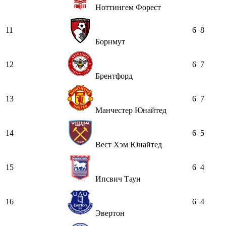
Ноттингем Форест
11
6
8
Борнмут
12
6
7
Брентфорд
13
6
7
Манчестер Юнайтед
14
6
5
Вест Хэм Юнайтед
15
6
4
Ипсвич Таун
16
6
4
Эвертон