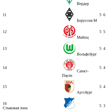
Вердер
11
5
6
Боруссия М
12
5
5
Майнц
13
5
4
Вольфсбург
14
5
4
Санкт-
Паули
15
5
4
Аугсбург
16
5
3
Стыковая зона