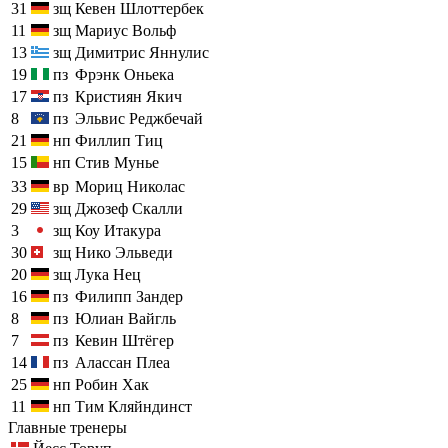
31
зщ
Кевен Шлоттербек
11
зщ
Мариус Вольф
13
зщ
Димитрис Яннулис
19
пз
Фрэнк Оньека
17
пз
Кристиян Якич
8
пз
Эльвис Реджбечай
21
нп
Филлип Тиц
15
нп
Стив Мунье
33
вр
Мориц Николас
29
зщ
Джозеф Скалли
3
зщ
Коу Итакура
30
зщ
Нико Эльведи
20
зщ
Лука Нец
16
пз
Филипп Зандер
8
пз
Юлиан Вайгль
7
пз
Кевин Штёгер
14
пз
Алассан Плеа
25
нп
Робин Хак
11
нп
Тим Кляйндинст
Главные тренеры