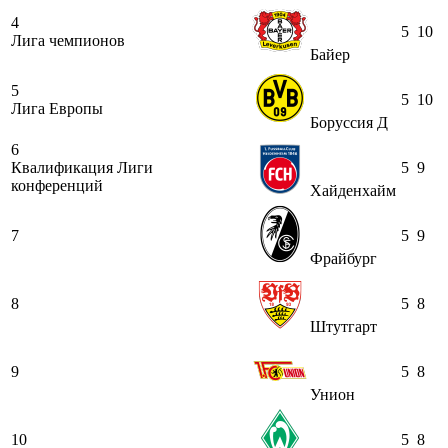
4
5
10
Лига чемпионов
Байер
5
5
10
Лига Европы
Боруссия Д
6
Квалификация Лиги
5
9
конференций
Хайденхайм
7
5
9
Фрайбург
8
5
8
Штутгарт
9
5
8
Унион
10
5
8