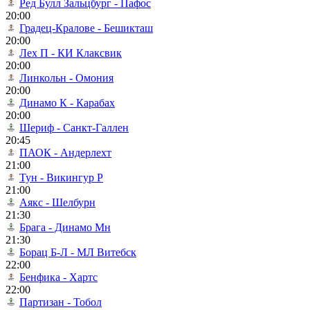
Ред Булл Зальцбург - Пафос
20:00
Градец-Кралове - Бешикташ
20:00
Лех П - КИ Клаксвик
20:00
Линкольн - Омония
20:00
Динамо К - Карабах
20:00
Шериф - Санкт-Галлен
20:45
ПАОК - Андерлехт
21:00
Тун - Викингур Р
21:00
Аякс - Шелбурн
21:30
Брага - Динамо Мн
21:30
Борац Б-Л - МЛ Витебск
22:00
Бенфика - Хартс
22:00
Партизан - Тобол