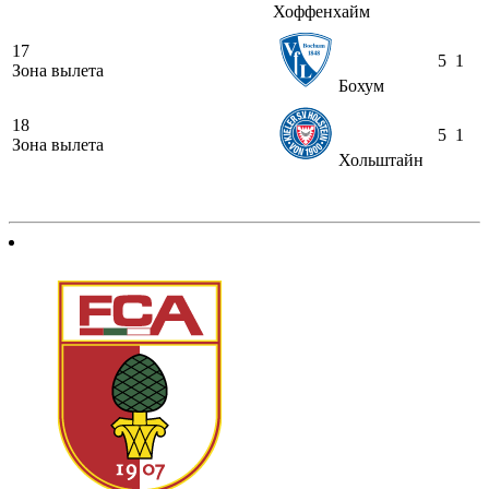
Хоффенхайм
17
5
1
Зона вылета
Бохум
18
5
1
Зона вылета
Хольштайн