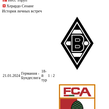
Йесс Торуп
Херардо Сеоане
История личных встреч
18-
Германия -
21.01.2024
й
1 : 2
Бундеслига
тур