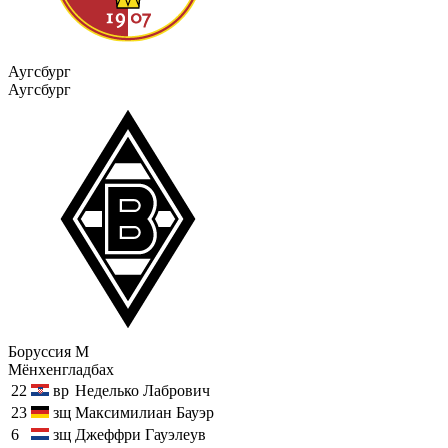
Аугсбург
Аугсбург
Боруссия М
Мёнхенгладбах
22
вр
Неделько Лабрович
23
зщ
Максимилиан Бауэр
6
зщ
Джеффри Гауэлеув