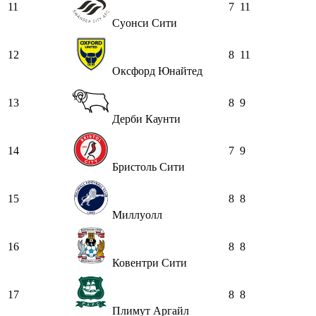
11
7
11
Суонси Сити
12
8
11
Оксфорд Юнайтед
13
8
9
Дерби Каунти
14
7
9
Бристоль Сити
15
8
8
Миллуолл
16
8
8
Ковентри Сити
17
8
8
Плимут Аргайл