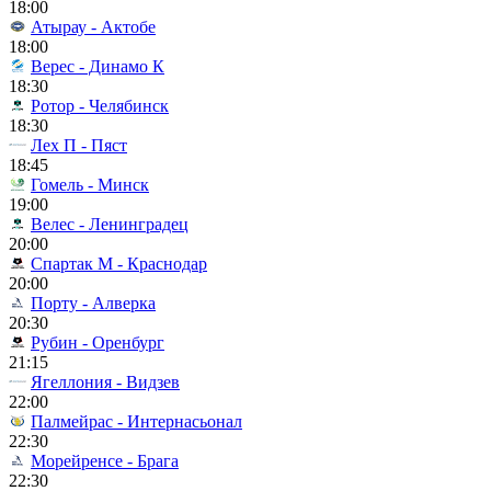
18:00
Атырау - Актобе
18:00
Верес - Динамо К
18:30
Ротор - Челябинск
18:30
Лех П - Пяст
18:45
Гомель - Минск
19:00
Велес - Ленинградец
20:00
Спартак М - Краснодар
20:00
Порту - Алверка
20:30
Рубин - Оренбург
21:15
Ягеллония - Видзев
22:00
Палмейрас - Интернасьонал
22:30
Морейренсе - Брага
22:30