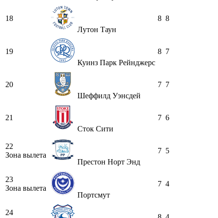
18
8
8
Лутон Таун
19
8
7
Куинз Парк Рейнджерс
20
7
7
Шеффилд Уэнсдей
21
7
6
Сток Сити
22
7
5
Зона вылета
Престон Норт Энд
23
7
4
Зона вылета
Портсмут
24
8
4