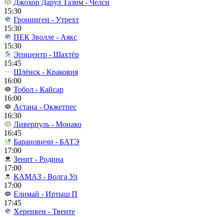
Джохор Дарул Тазим - Челси
15:30
Гронинген - Утрехт
15:30
ПЕК Зволле - Аякс
15:30
Эпицентр - Шахтёр
15:45
Шлёнск - Краковия
16:00
Тобол - Кайсар
16:00
Астана - Окжетпес
16:30
Ливерпуль - Монако
16:45
Барановичи - БАТЭ
17:00
Зенит - Родина
17:00
КАМАЗ - Волга Ул
17:00
Елимай - Иртыш П
17:45
Херенвен - Твенте