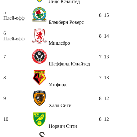
Лидс Юнайтед
5
8
15
Плей-офф
Блэкберн Роверс
6
8
14
Плей-офф
Мидлсбро
7
7
13
Шеффилд Юнайтед
8
7
13
Уотфорд
9
8
12
Халл Сити
10
8
12
Норвич Сити