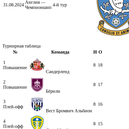
Англия —
31.08.2024
4-й тур
Чемпионшип
Турнирная таблица
№
Команда
И
О
1
8
18
Повышение
Сандерленд
2
8
17
Повышение
Бёрнли
3
8
16
Плей-офф
Вест Бромвич Альбион
4
8
15
Плей-офф