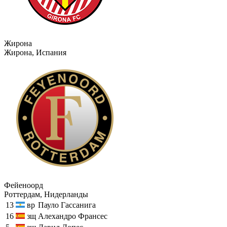
Жирона
Жирона, Испания
Фейеноорд
Роттердам, Нидерланды
13
вр
Пауло Гассанига
16
зщ
Алехандро Франсес