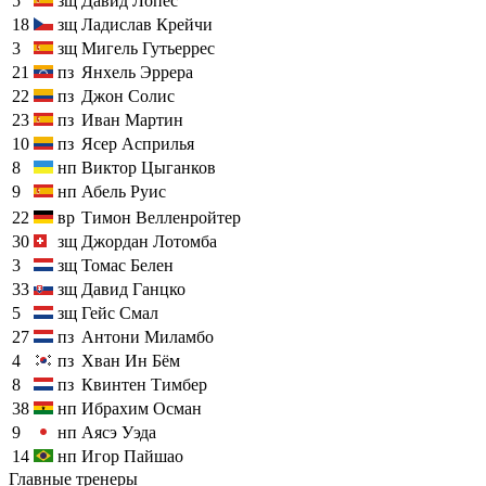
5
зщ
Давид Лопес
18
зщ
Ладислав Крейчи
3
зщ
Мигель Гутьеррес
21
пз
Янхель Эррера
22
пз
Джон Солис
23
пз
Иван Мартин
10
пз
Ясер Асприлья
8
нп
Виктор Цыганков
9
нп
Абель Руис
22
вр
Тимон Велленройтер
30
зщ
Джордан Лотомба
3
зщ
Томас Белен
33
зщ
Давид Ганцко
5
зщ
Гейс Смал
27
пз
Антони Миламбо
4
пз
Хван Ин Бём
8
пз
Квинтен Тимбер
38
нп
Ибрахим Осман
9
нп
Аясэ Уэда
14
нп
Игор Пайшао
Главные тренеры