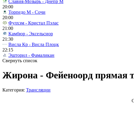
Славия-Мозырь - Днепр М
20:00
Торпедо М - Сочи
20:00
Фулхэм - Кристал Пэлас
21:00
Камбюр - Эксельсиор
21:30
Висла Кр - Висла Плоцк
22:15
Эшторил - Фамаликан
Свернуть список
Жирона - Фейеноорд прямая т
Категория:
Трансляции