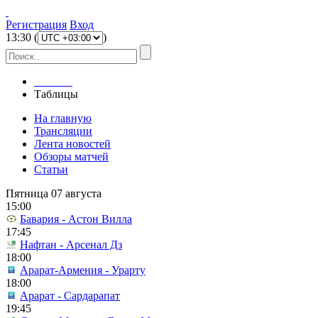
Регистрация
Вход
13
:
30
(
)
Главная
Таблицы
На главную
Трансляции
Лента новостей
Обзоры матчей
Статьи
Пятница 07 августа
15:00
Бавария - Астон Вилла
17:45
Нафтан - Арсенал Дз
18:00
Арарат-Армения - Урарту
18:00
Арарат - Сардарапат
19:45