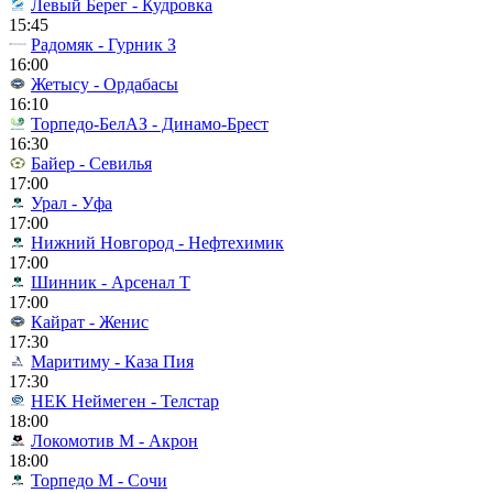
Левый Берег - Кудровка
15:45
Радомяк - Гурник З
16:00
Жетысу - Ордабасы
16:10
Торпедо-БелАЗ - Динамо-Брест
16:30
Байер - Севилья
17:00
Урал - Уфа
17:00
Нижний Новгород - Нефтехимик
17:00
Шинник - Арсенал Т
17:00
Кайрат - Женис
17:30
Маритиму - Каза Пия
17:30
НЕК Неймеген - Телстар
18:00
Локомотив М - Акрон
18:00
Торпедо М - Сочи