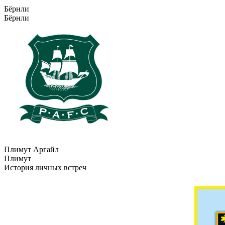
Бёрнли
Бёрнли
Плимут Аргайл
Плимут
История личных встреч