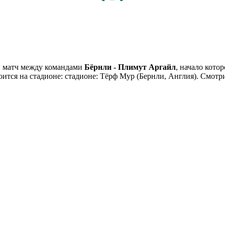
й матч между командами
Бёрнли - Плимут Аргайл
, начало кото
тоится на стадионе: стадионе: Тёрф Мур (Бернли, Англия). Смот