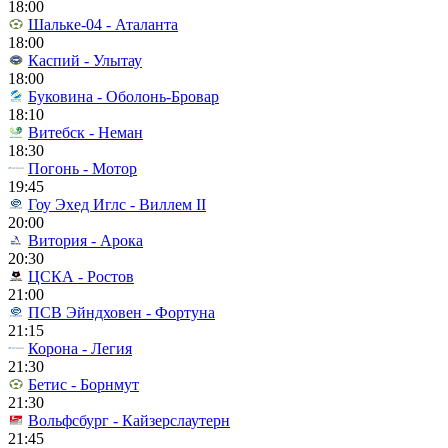
18:00
Шальке-04 - Аталанта
18:00
Каспий - Улытау
18:00
Буковина - Оболонь-Бровар
18:10
Витебск - Неман
18:30
Погонь - Мотор
19:45
Гоу Эхед Иглс - Виллем II
20:00
Витория - Арока
20:30
ЦСКА - Ростов
21:00
ПСВ Эйндховен - Фортуна
21:15
Корона - Легия
21:30
Бетис - Борнмут
21:30
Вольфсбург - Кайзерслаутерн
21:45