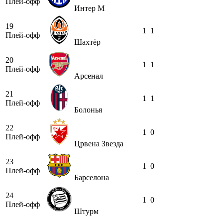
Плей-офф
Интер М
19
1
1
Плей-офф
Шахтёр
20
1
1
Плей-офф
Арсенал
21
1
1
Плей-офф
Болонья
22
1
0
Плей-офф
Црвена Звезда
23
1
0
Плей-офф
Барселона
24
1
0
Плей-офф
Штурм