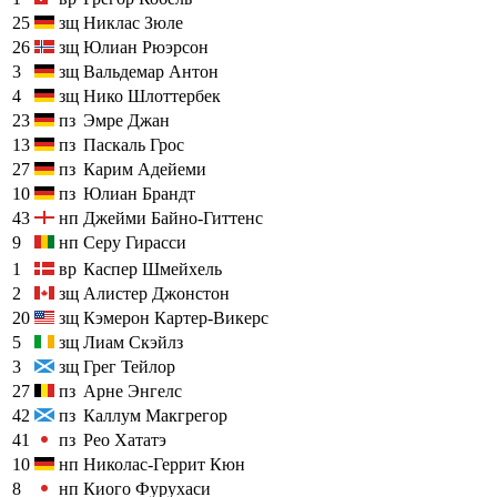
25
зщ
Никлас Зюле
26
зщ
Юлиан Рюэрсон
3
зщ
Вальдемар Антон
4
зщ
Нико Шлоттербек
23
пз
Эмре Джан
13
пз
Паскаль Грос
27
пз
Карим Адейеми
10
пз
Юлиан Брандт
43
нп
Джейми Байно-Гиттенс
9
нп
Серу Гирасси
1
вр
Каспер Шмейхель
2
зщ
Алистер Джонстон
20
зщ
Кэмерон Картер-Викерс
5
зщ
Лиам Скэйлз
3
зщ
Грег Тейлор
27
пз
Арне Энгелс
42
пз
Каллум Макгрегор
41
пз
Рео Хататэ
10
нп
Николас-Геррит Кюн
8
нп
Киого Фурухаси