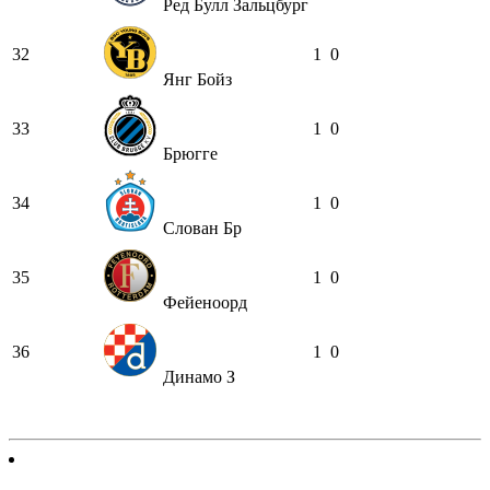
Ред Булл Зальцбург
32
1
0
Янг Бойз
33
1
0
Брюгге
34
1
0
Слован Бр
35
1
0
Фейеноорд
36
1
0
Динамо З