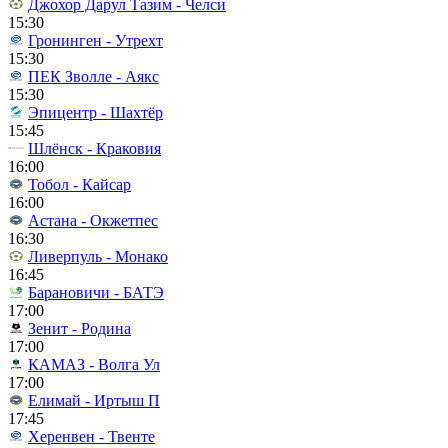
Джохор Дарул Тазим - Челси
15:30
Гронинген - Утрехт
15:30
ПЕК Зволле - Аякс
15:30
Эпицентр - Шахтёр
15:45
Шлёнск - Краковия
16:00
Тобол - Кайсар
16:00
Астана - Окжетпес
16:30
Ливерпуль - Монако
16:45
Барановичи - БАТЭ
17:00
Зенит - Родина
17:00
КАМАЗ - Волга Ул
17:00
Елимай - Иртыш П
17:45
Херенвен - Твенте