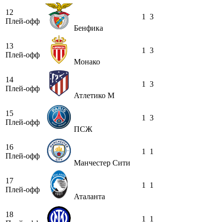
12
1
3
Плей-офф
Бенфика
13
1
3
Плей-офф
Монако
14
1
3
Плей-офф
Атлетико М
15
1
3
Плей-офф
ПСЖ
16
1
1
Плей-офф
Манчестер Сити
17
1
1
Плей-офф
Аталанта
18
1
1