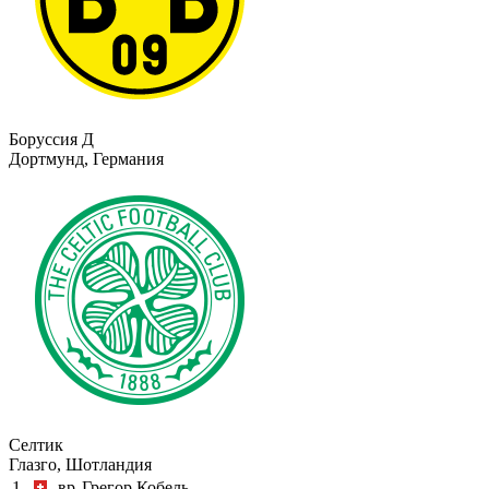
Боруссия Д
Дортмунд, Германия
Селтик
Глазго, Шотландия
1
вр
Грегор Кобель