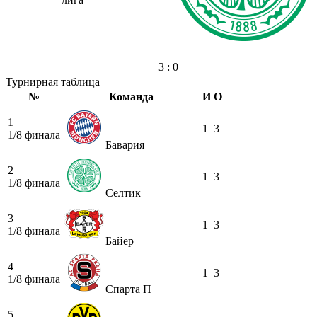
3 : 0
Турнирная таблица
№
Команда
И
О
1
1
3
1/8 финала
Бавария
2
1
3
1/8 финала
Селтик
3
1
3
1/8 финала
Байер
4
1
3
1/8 финала
Спарта П
5