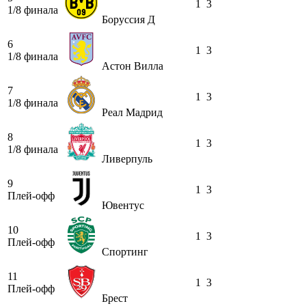
1
3
1/8 финала
Боруссия Д
6
1
3
1/8 финала
Астон Вилла
7
1
3
1/8 финала
Реал Мадрид
8
1
3
1/8 финала
Ливерпуль
9
1
3
Плей-офф
Ювентус
10
1
3
Плей-офф
Спортинг
11
1
3
Плей-офф
Брест