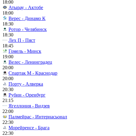
18:00
Атырау - Актобе
18:00
Верес - Динамо К
18:30
Ротор - Челябинск
18:30
Лех П - Пяст
18:45
Гомель - Минск
19:00
Велес - Ленинградец
20:00
Спартак М - Краснодар
20:00
Порту - Алверка
20:30
Рубин - Оренбург
21:15
Ягеллония - Видзев
22:00
Палмейрас - Интернасьонал
22:30
Морейренсе - Брага
22:30